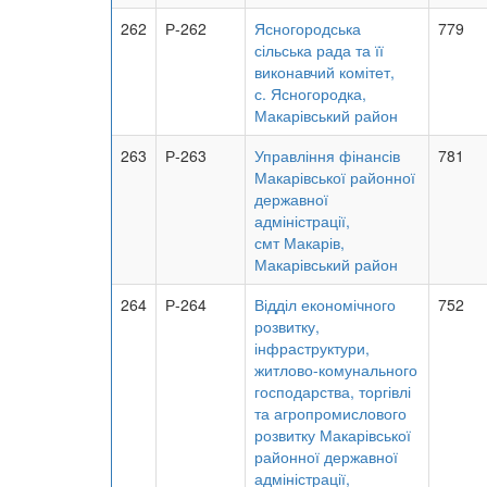
262
Р-262
Ясногородська
779
сільська рада та її
виконавчий комітет,
с. Ясногородка,
Макарівський район
263
Р-263
Управління фінансів
781
Макарівської районної
державної
адміністрації,
смт Макарів,
Макарівський район
264
Р-264
Відділ економічного
752
розвитку,
інфраструктури,
житлово-комунального
господарства, торгівлі
та агропромислового
розвитку Макарівської
районної державної
адміністрації,