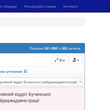
я облради
Фільтраційні справи
Контакти
Показані
261-280
із
363
записів.
Все
зва установи
×
рхівний відділ Бучанської райдержадміністрації
хівний відділ Бучанської
йдержадміністрації