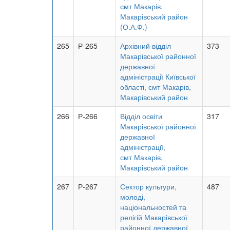
смт Макарів,
Макарівський район
(О.А.Ф.)
265
Р-265
Архівний відділ
373
Макарівської районної
державної
адміністрації Київської
області, смт Макарів,
Макарівський район
266
Р-266
Відділ освіти
317
Макарівської районної
державної
адміністрації,
смт Макарів,
Макарівський район
267
Р-267
Сектор культури,
487
молоді,
національностей та
релігій Макарівської
районної державної