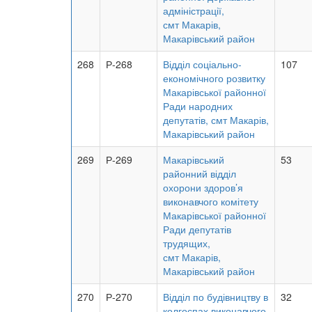
адміністрації,
смт Макарів,
Макарівський район
268
Р-268
Відділ соціально-
107
економічного розвитку
Макарівської районної
Ради народних
депутатів, смт Макарів,
Макарівський район
269
Р-269
Макарівський
53
районний відділ
охорони здоров’я
виконавчого комітету
Макарівської районної
Ради депутатів
трудящих,
смт Макарів,
Макарівський район
270
Р-270
Відділ по будівництву в
32
колгоспах виконавчого