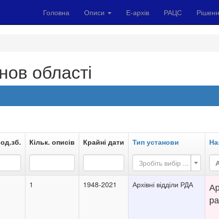
Головна
Описи
Е-архів
РАЦС
Рішенн
нов області
 од.зб.
Кільк. описів
Крайні дати
Тип установи
На
Зробіть вибір ...
А
1
1948-2021
Архівні відділи РДА
Ар
ра