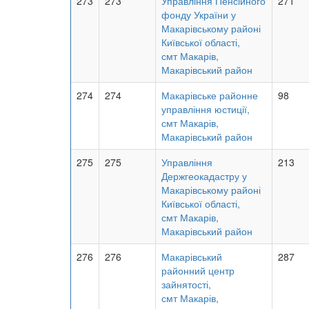
273
273
Управління Пенсійного
271
фонду України у
Макарівському районі
Київської області,
смт Макарів,
Макарівський район
274
274
Макарівське районне
98
управління юстиції,
смт Макарів,
Макарівський район
275
275
Управління
213
Держгеокадастру у
Макарівському районі
Київської області,
смт Макарів,
Макарівський район
276
276
Макарівський
287
районний центр
зайнятості,
смт Макарів,