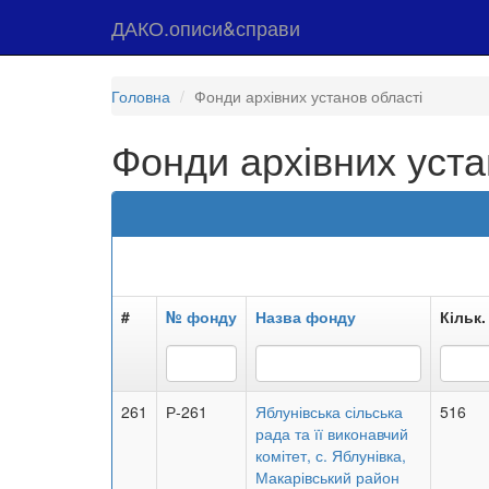
ДАКО.описи&справи
Головна
Фонди архівних установ області
Фонди архівних уста
#
№ фонду
Назва фонду
Кільк.
261
Р-261
Яблунівська сільська
516
рада та її виконавчий
комітет, с. Яблунівка,
Макарівський район