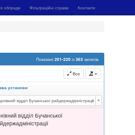
я облради
Фільтраційні справи
Контакти
Показані
201-220
із
363
записів.
Все
зва установи
×
рхівний відділ Бучанської райдержадміністрації
хівний відділ Бучанської
йдержадміністрації