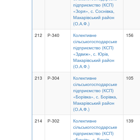
підприємство (КСП)
«Зоря», с. Соснівка,
Макарівський район
(О.А.Ф.)
212
Р-340
Колективне
156
сільськогосподарське
підприємство (КСП)
«Здвиж», с. Юрів,
Макарівський район
(О.А.Ф.)
213
Р-304
Колективне
105
сільськогосподарське
підприємство (КСП)
«Борівка», с. Борівка,
Макарівський район
(О.А.Ф.)
214
Р-302
Колективне
139
сільськогосподарське
підприємство (КСП)
«Бишів», с. Бишів,