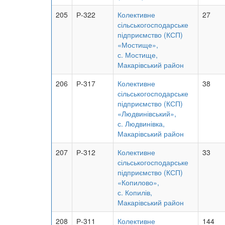
205
Р-322
Колективне
27
сільськогосподарське
підприємство (КСП)
«Мостище»,
с. Мостище,
Макарівський район
206
Р-317
Колективне
38
сільськогосподарське
підприємство (КСП)
«Людвинівський»,
с. Людвинівка,
Макарівський район
207
Р-312
Колективне
33
сільськогосподарське
підприємство (КСП)
«Копилово»,
с. Копилів,
Макарівський район
208
Р-311
Колективне
144