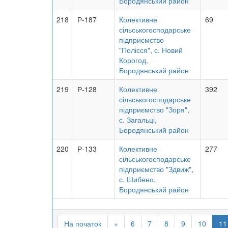
Бородянський район
218
Р-187
Колективне
69
сільськогосподарське
підприємство
"Полісся", с. Новий
Корогод,
Бородянський район
219
Р-128
Колективне
392
сільськогосподарське
підприємство "Зоря",
с. Загальці,
Бородянський район
220
Р-133
Колективне
277
сільськогосподарське
підприємство "Здвиж",
с. Шибено,
Бородянський район
На початок
«
6
7
8
9
10
11