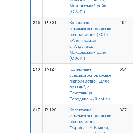
Макарівський район
(О.А.Ф.)
215
Р-301
Колективне
194
сільськогосподарське
підприємство (КСП)
«Андріївське»,
с. Андріївка,
Макарівський район
(О.А.Ф.)
216
Р-127
Колективне
534
сільськогосподарське
підприємство "Шлях
правди", с.
Блиставиця,
Бородянський район
217
Р-129
Колективне
337
сільськогосподарське
підприємство
"Україна", с. Качали,