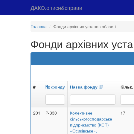
ДАКО.описи&справи
Головна
Фонди архівних установ області
Фонди архівних уста
#
№ фонду
Назва фонду
Кільк.
201
Р-330
Колективне
17
сільськогосподарське
підприємство (КСП)
«Осиківське»,