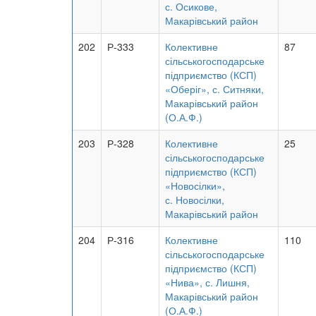
с. Осикове,
Макарівський район
202
Р-333
Колективне
87
сільськогосподарське
підприємство (КСП)
«Оберіг», с. Ситняки,
Макарівський район
(О.А.Ф.)
203
Р-328
Колективне
25
сільськогосподарське
підприємство (КСП)
«Новосілки»,
с. Новосілки,
Макарівський район
204
Р-316
Колективне
110
сільськогосподарське
підприємство (КСП)
«Нива», с. Лишня,
Макарівський район
(О.А.Ф.)