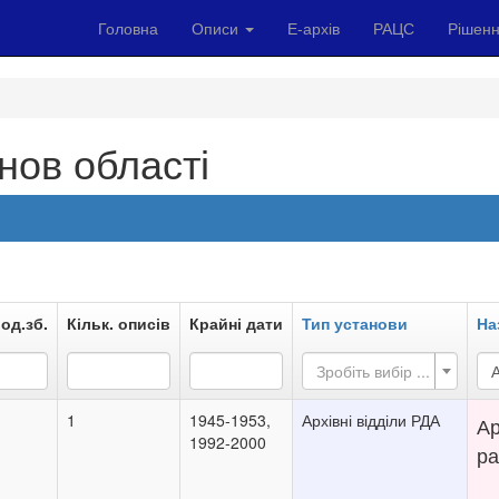
Головна
Описи
Е-архів
РАЦС
Рішенн
нов області
 од.зб.
Кільк. описів
Крайні дати
Тип установи
На
Зробіть вибір ...
А
1
1945-1953,
Архівні відділи РДА
Ар
1992-2000
ра