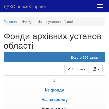
ДАКО.описи&справи
Toggl
navig
Головна
Фонди архівних установ області
Фонди архівних установ
області
Всього
363
записи.
Сторінка
#
№ фонду
Назва фонду
Кільк. од.зб.