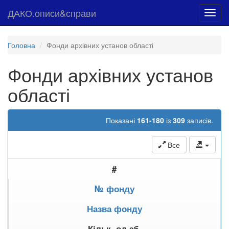
ДАКО.описи&справи
Toggl
navig
Головна
Фонди архівних установ області
Фонди архівних установ
області
Показані
161-180
із
309
записів.
Все
#
№ фонду
Назва фонду
Кільк. од.зб.