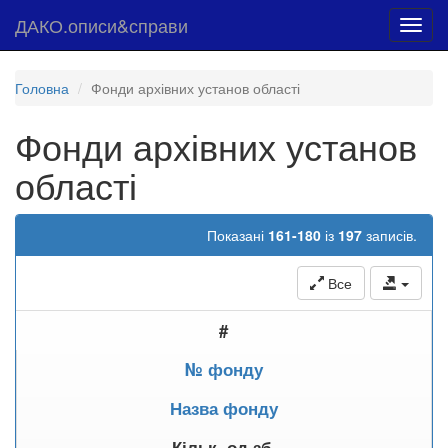
ДАКО.описи&справи
Toggl
navig
Головна
Фонди архівних установ області
Фонди архівних установ
області
Показані
161-180
із
197
записів.
Все
#
№ фонду
Назва фонду
Кільк. од.зб.