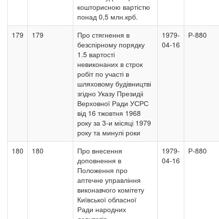
кошторисною вартістю
понад 0,5 млн.крб.
179
179
Про стягнення в
1979-
Р-880
безспірному порядку
04-16
1.5 вартості
невиконаних в строк
робіт по участі в
шляховому будівництві
згідно Указу Президіі
Верховної Ради УСРС
від 16 тжовтня 1968
року за 3-и місяці 1979
року та минулі роки
180
180
Про внесення
1979-
Р-880
доповнення в
04-16
Положення про
аптечне управління
виконавчого комітету
Київської обласної
Ради народних