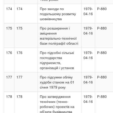
174
174
Про заходи по
1979-
Р-880
подальшому розвитку
04-16
шовківництва
175
175
Про розширення і
1979-
Р-880
зміцнення
04-16
матеріально-технічної
бази поліграфії області
176
176
Про підсобні сільські
1979-
Р-880
господарства
04-16
підприємств,
організацій і установ
177
177
Про підсумки обліку
1979-
Р-880
худоби станом на 01
04-16
січня 1979 року
178
178
Про затвердження
1979-
Р-880
технічних (техно-
04-16
робочих) проектів на
об'єкти будівництва