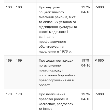
168
168
Про підсумки
1979-
Р-880
соціалістичного
04-16
змагання районів, міст
та обласних установ за
підвищення культури та
якості медичного і
санітарно-
профілактичного
обслуговування
населення в 1978 р.
169
169
Про додаткові заходи
1979-
Р-880
по зміцненню
04-16
правопорядку і
посиленню боротьби з
правопорушеннями в
області
170
170
Про поліпшення
1979-
Р-880
правової роботи в
04-16
колгоспах, радгоспах
та інших