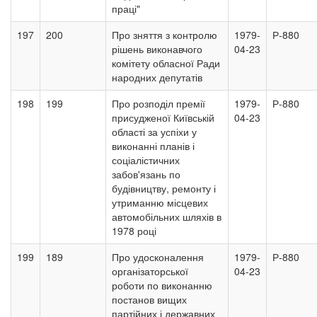
праці"
197
200
Про зняття з контролю
1979-
Р-880
рішень виконавчого
04-23
комітету обласної Ради
народних депутатів
198
199
Про розподіл премії
1979-
Р-880
присудженої Київській
04-23
області за успіхи у
виконанні планів і
соціалістичних
забов'язань по
будівництву, ремонту і
утриманню місцевих
автомобільних шляхів в
1978 році
199
189
Про удосконалення
1979-
Р-880
організаторської
04-23
роботи по виконанню
постанов вищих
партійних і державних