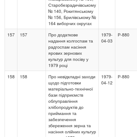
Старобезрадичівському
№ 140, Рокитянському
№ 156, Брилівському №
164 виборчих округах
157
157
Про додаткове
1979-
Р-880
надання колгоспам та
04-03
радгоспам насіння
ярових зернових
культур для посіву у
1979 році
158
158
Про невідкладні заходи
1979-
Р-880
щодо підготовки
04-12
матеріально-технічної
бази підприємств
облуправління
хлібопродуктів до
приймання та
забезпечення
збереження зерна та
насіння олійних культур