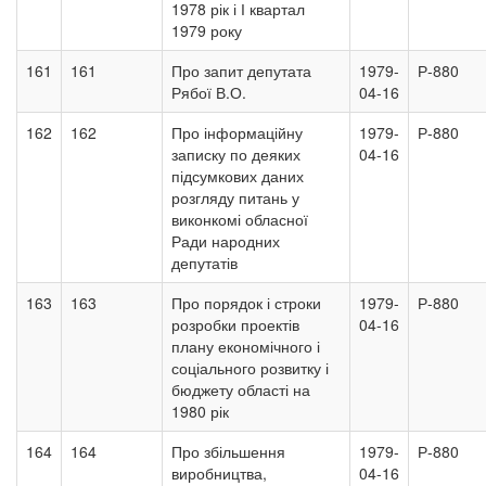
1978 рік і І квартал
1979 року
161
161
Про запит депутата
1979-
Р-880
Рябої В.О.
04-16
162
162
Про інформаційну
1979-
Р-880
записку по деяких
04-16
підсумкових даних
розгляду питань у
виконкомі обласної
Ради народних
депутатів
163
163
Про порядок і строки
1979-
Р-880
розробки проектів
04-16
плану економічного і
соціального розвитку і
бюджету області на
1980 рік
164
164
Про збільшення
1979-
Р-880
виробництва,
04-16