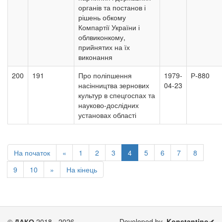
органів та постанов і
рішень обкому
Компартії України і
облвиконкому,
прийнятих на їх
виконання
200
191
Про поліпшення
1979-
Р-880
насінництва зернових
04-23
культур в спецгоспах та
науково-дослідних
установах області
На початок
«
1
2
3
4
5
6
7
8
9
10
»
На кінець
©
ДАКО
2018 - 2026
Developed by
Konstantino✔