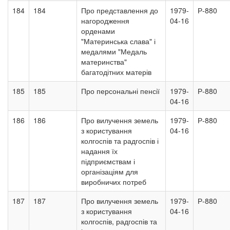
184
184
Про представлення до
1979-
Р-880
нагородження
04-16
орденами
"Материнська слава" і
медалями "Медаль
материнства"
багатодітних матерів
185
185
Про персональні пенсії
1979-
Р-880
04-16
186
186
Про вилучення земель
1979-
Р-880
з користування
04-16
колгоспів та радгоспів і
надання їх
підприємствам і
організаціям для
виробничих потреб
187
187
Про вилучення земель
1979-
Р-880
з користування
04-16
колгоспів, радгоспів та