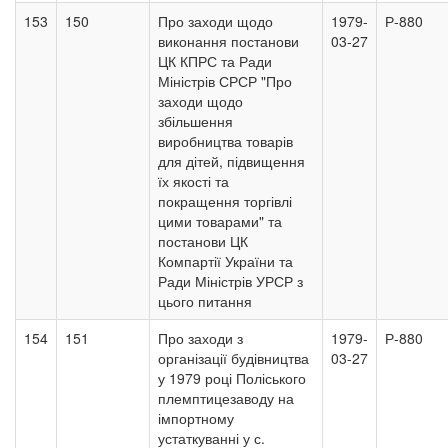
153
150
Про заходи щодо
1979-
Р-880
виконання постанови
03-27
ЦК КПРС та Ради
Міністрів СРСР "Про
заходи щодо
збільшення
виробництва товарів
для дітей, підвищення
їх якості та
покращення торгівлі
цими товарами" та
постанови ЦК
Компартії України та
Ради Міністрів УРСР з
цього питання
154
151
Про заходи з
1979-
Р-880
організації будівництва
03-27
у 1979 році Поліського
племптицезаводу на
імпортному
устаткуванні у с.