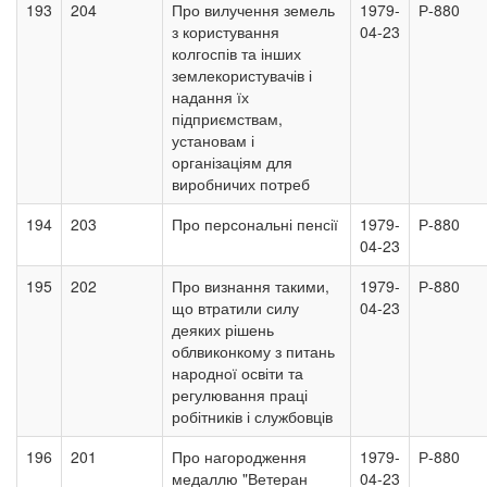
193
204
Про вилучення земель
1979-
Р-880
з користування
04-23
колгоспів та інших
землекористувачів і
надання їх
підприємствам,
установам і
організаціям для
виробничих потреб
194
203
Про персональні пенсії
1979-
Р-880
04-23
195
202
Про визнання такими,
1979-
Р-880
що втратили силу
04-23
деяких рішень
облвиконкому з питань
народної освіти та
регулювання праці
робітників і службовців
196
201
Про нагородження
1979-
Р-880
медаллю "Ветеран
04-23