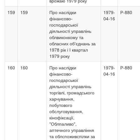
врожаю 1979 року
159
159
Про наслідки
1979-
Р-880
фінансово-
04-16
господарської
діяльності управлінь
облвиконкому та
обласних об'єднань за
1978 рік і І квартал
1979 року
160
160
Про наслідки
1979-
Р-880
фінансово-
04-16
господарської
діяльності управлінь
торгівлі, громадського
харчування,
побутового
обслуговування,
кінофіксації,
"Облпаливо",
аптечного управління
та облспоживспілки за