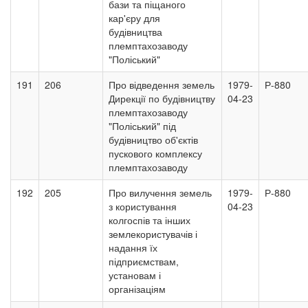
бази та піщаного
кар'єру для
будівництва
племптахозаводу
"Поліський"
191
206
Про відведення земель
1979-
Р-880
Дирекції по будівництву
04-23
племптахозаводу
"Поліський" під
будівництво об'єктів
пускового комплексу
племптахозаводу
192
205
Про вилучення земель
1979-
Р-880
з користування
04-23
колгоспів та інших
землекористувачів і
надання їх
підприємствам,
установам і
організаціям