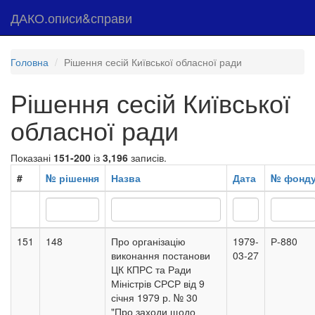
ДАКО.описи&справи
Головна
Рішення сесій Київської обласної ради
Рішення сесій Київської
обласної ради
Показані
151-200
із
3,196
записів.
#
№ рішення
Назва
Дата
№ фонд
151
148
Про організацію
1979-
Р-880
виконання постанови
03-27
ЦК КПРС та Ради
Міністрів СРСР від 9
січня 1979 р. № 30
"Про заходи щодо