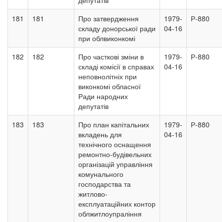
депутатів
181
181
Про затвердження
1979-
Р-880
складу донорської ради
04-16
при облвиконкомі
182
182
Про часткові зміни в
1979-
Р-880
складі комісії в справах
04-16
неповнолітніх при
виконкомі обласної
Ради народних
депутатів
183
183
Про план капітальних
1979-
Р-880
вкладень для
04-16
технічного оснащення
ремонтно-будівельних
організацій управління
комунального
господарства та
житлово-
експлуатаційних контор
облжитлоупраління