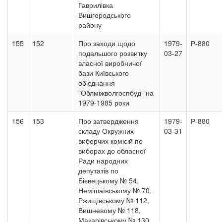
Гаврилівка
Вишгородського
району
155
152
Про заходи щодо
1979-
Р-880
подальшого розвитку
03-27
власної виробничої
бази Київського
об'єднання
"Облміжволгоспбуд" на
1979-1985 роки
156
153
Про затвердження
1979-
Р-880
складу Окружних
03-31
виборчих комісій по
виборах до обласної
Ради народних
депутатів по
Бієвецькому № 54,
Немішаївському № 70,
Ржищівському № 112,
Вишневому № 118,
Макарівському № 130,