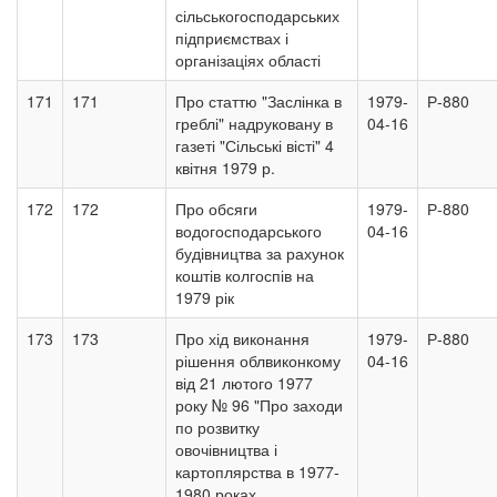
сільськогосподарських
підприємствах і
організаціях області
171
171
Про статтю "Заслінка в
1979-
Р-880
греблі" надруковану в
04-16
газеті "Сільські вісті" 4
квітня 1979 р.
172
172
Про обсяги
1979-
Р-880
водогосподарського
04-16
будівництва за рахунок
коштів колгоспів на
1979 рік
173
173
Про хід виконання
1979-
Р-880
рішення облвиконкому
04-16
від 21 лютого 1977
року № 96 "Про заходи
по розвитку
овочівництва і
картоплярства в 1977-
1980 роках