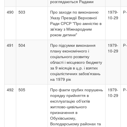
розглядаються Радами
490
503
Про заходи по виконанню
1979-
Р
Указу Президії Верховної
10-29
Ради СРСР "Про амністію в
зв'язку з Міжнародним
роком дитини"
491
504
Про підсумки виконання
1979-
Р
плану економічного і
10-29
соціального розвитку
області і місцевого бюджету
за 9 місяців в ц.р. і взятих
соціалістичних забов'язань
на 1979 рік
492
505
Про факти грубих порушень
1979-
Р
порядку прийняття в
10-29
експлуатацію об'єктів
житлово-цивільного
призначення в
Обухівському,
Володарському районах та