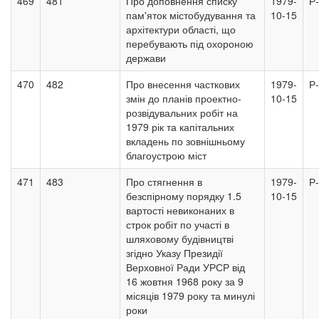
469
481
Про доповнення списку
1979-
Р
пам'яток містобудування та
10-15
архітектури області, що
перебувають під охороною
держави
470
482
Про внесення часткових
1979-
Р
змін до планів проектно-
10-15
розвідувальних робіт на
1979 рік та капітальних
вкладень по зовнішньому
благоустрою міст
471
483
Про стягнення в
1979-
Р
безспірному порядку 1.5
10-15
вартості невиконаних в
строк робіт по участі в
шляховому будівництві
згідно Указу Президії
Верховної Ради УРСР від
16 жовтня 1968 року за 9
місяців 1979 року та минулі
роки