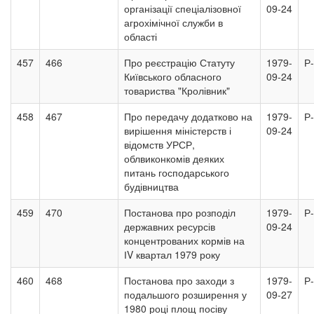
організації спеціалізовної
09-24
агрохімічної служби в
області
457
466
Про реєстрацію Статуту
1979-
Р
Київського обласного
09-24
товариства "Кролівник"
458
467
Про передачу додатково на
1979-
Р
вирішення міністерств і
09-24
відомств УРСР,
облвиконкомів деяких
питань господарського
будівництва
459
470
Постанова про розподіл
1979-
Р
державних ресурсів
09-24
концентрованих кормів на
ІV квартал 1979 року
460
468
Постанова про заходи з
1979-
Р
подальшого розширення у
09-27
1980 році площ посіву