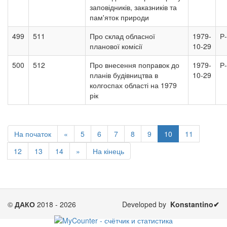
заповідників, заказників та
пам'яток природи
499
511
Про склад обласної
1979-
Р
планової комісії
10-29
500
512
Про внесення поправок до
1979-
Р
планів будівництва в
10-29
колгоспах області на 1979
рік
На початок
«
5
6
7
8
9
10
11
12
13
14
»
На кінець
©
ДАКО
2018 - 2026
Developed by
Konstantino✔