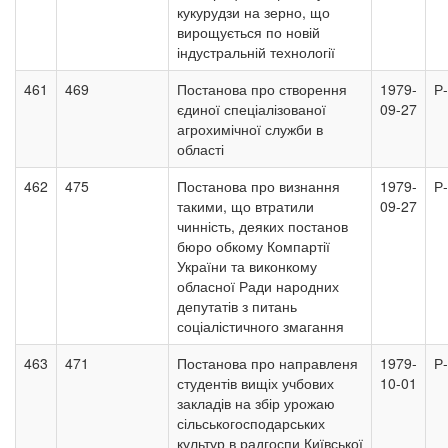
кукурудзи на зерно, що
вирощується по новій
індустральній технології
461
469
Постанова про створення
1979-
Р
єдиної спеціалізованої
09-27
агрохимічної служби в
області
462
475
Постанова про визнання
1979-
Р
такими, що втратили
09-27
чинність, деяких постанов
бюро обкому Компартії
України та виконкому
обласної Ради народних
депутатів з питань
соціалістичного змагання
463
471
Постанова про направленя
1979-
Р
студентів вищіх учбових
10-01
закладів на збір урожаю
сільськогосподарських
культур в радгоспи Київської