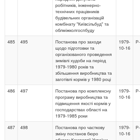
робітників, інженерно-
технічних працівників
будівельних організацій
комбінату "Київсільбуд" та
облміжколгоспбуду
485
495
Постанова про заходи
1979-
Р
щодо підготовки та
10-16
організованого проведення
зимівлі худоби на період
1979-1980 років та
збільшення виробництва та
заготівлі кормів у 1980 році
486
497
Постанова про комплексну
1979-
Р
програму виробництва та
10-16
підвищення якості кормів у
господарствах області на
1979-1985 роки
487
498
Постанова про часткову
1979-
Р
зміну постанов бюро
10-16
обкому Компартії України,