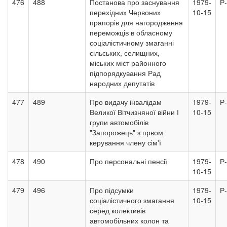
476
488
Постанова про заснування
1979-
Р
перехідних Червоних
10-15
прапорів для нагородження
переможців в обласному
соціалістичному змаганні
сільських, селищних,
міських міст районного
підпорядкування Рад
народних депутатів
477
489
Про видачу інвалідам
1979-
Р
Великої Вітчизняної війни І
10-15
групи автомобілів
"Запорожець" з првом
керування члену сім'ї
478
490
Про персональні пенсії
1979-
Р
10-15
479
496
Про підсумки
1979-
Р
соціалістичного змагання
10-15
серед колективів
автомобільних колон та