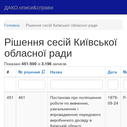
ДАКО.описи&справи
Головна
Рішення сесій Київської обласної ради
Рішення сесій Київської
обласної ради
Показані
451-500
із
3,196
записів.
#
№ рішення
Назва
Дата
№
451
461
Постанова про поліпшення
1979-
Р
роботи по вивченню,
09-24
узагальненню і
впровадженню передового
виробничого досвіду в
Київській області