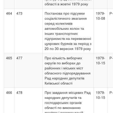
області в жовтні 1979 року
464
473
Постанова про підсумки
1979-
Р
соціалістичного змагання
10-08
серед колективів
автомобільних колон та
інших транспортних
підприємств на перевезенні
цукрових буряків за період з
20 по 30 вересня 1979 року
465
477
Про кількість виборчих
1979-
Р
округів по виборах до
10-15
районних і міських міст
обласного підпорядкування
Рад народних депутатів
Київської області
466
478
Про завдання місцевих Рад
1979-
Р
народних депутатів та
10-15
господарських органів
області по виконанню
вказівок і рекомендацій,