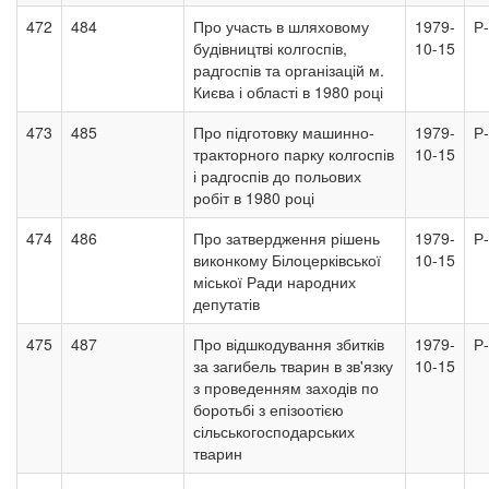
472
484
Про участь в шляховому
1979-
Р
будівництві колгоспів,
10-15
радгоспів та організацій м.
Києва і області в 1980 році
473
485
Про підготовку машинно-
1979-
Р
тракторного парку колгоспів
10-15
і радгоспів до польових
робіт в 1980 році
474
486
Про затвердження рішень
1979-
Р
виконкому Білоцерківської
10-15
міської Ради народних
депутатів
475
487
Про відшкодування збитків
1979-
Р
за загибель тварин в зв'язку
10-15
з проведенням заходів по
боротьбі з епізоотією
сільськогосподарських
тварин