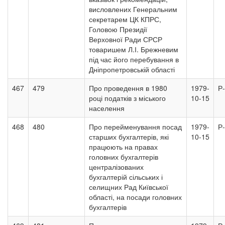
висловлених Генеральним
секретарем ЦК КПРС,
Головою Президії
Верховної Ради СРСР
товаришем Л.І. Брежневим
під час його перебування в
Дніпропетровській області
467
479
Про проведення в 1980
1979-
Р
році податків з міського
10-15
населення
468
480
Про перейменування посад
1979-
Р
старших бухгалтерів, які
10-15
працюють на правах
головних бухгалтерів
централізованих
бухгалтерій сільських і
селищних Рад Київської
області, на посади головних
бухгалтерів