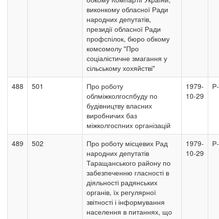
виконкому обласної Ради
народних депутатів,
президії обласної Ради
профспілок, бюро обкому
комсомолу "Про
соціалістичне змагання у
сільському хохяйстві"
488
501
Про роботу
1979-
Р
облміжколгоспбуду по
10-29
будівництву власних
виробничих баз
міжколгоспних організацій
489
502
Про роботу місцевих Рад
1979-
Р
народних депутатів
10-29
Таращанського району по
забезпеченню гласності в
діяльності радянських
органів, їх регулярної
звітності і інформування
населення в питаннях, що