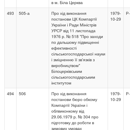
в м. Біла Церква
493
505-а
Про хід виконання
1979-
Р
постанови ЦК Компартії
10-29
України і Ради Міністрів
УРСР від 11 листопада
1976 р. № 518 "Про заходи
по дальшому підвищенні
ефективності
сільськогосподарської науки
і зміцненню її зв'язків з
виробництвом"
Білоцерківським
сільськогосподарським
інститутом
494
506
Про хід виконання
1979-
Р
постанови бюро обкому
10-29
Компартії України і
облвиконкому від
29.06.1979 р. № 304 про
підготовку до роботи в
зимових умовах