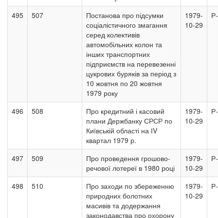
495
507
Постанова про підсумки
1979-
Р
соціалістичного змагання
10-29
серед колективів
автомобільних колон та
інших транспортних
підприємств на перевезенні
цукрових буряків за період з
10 жовтня по 20 жовтня
1979 року
496
508
Про кредитний і касовий
1979-
Р
плани Держбанку СРСР по
10-29
Київській області на ІV
квартал 1979 р.
497
509
Про проведення грошово-
1979-
Р
речової лотереї в 1980 році
10-29
498
510
Про заходи по збереженню
1979-
Р
природних болотних
10-29
масивів та додержання
законодавства про охорону