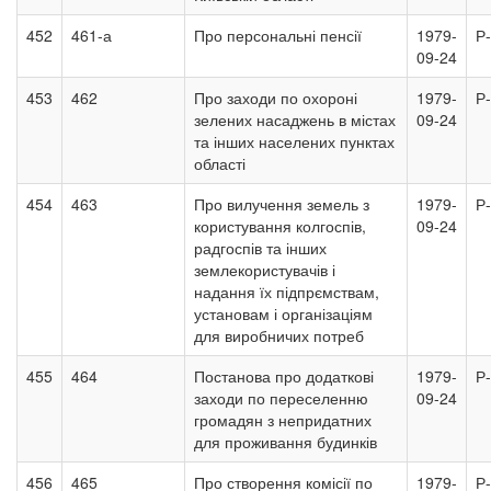
452
461-а
Про персональні пенсії
1979-
Р
09-24
453
462
Про заходи по охороні
1979-
Р
зелених насаджень в містах
09-24
та інших населених пунктах
області
454
463
Про вилучення земель з
1979-
Р
користування колгоспів,
09-24
радгоспів та інших
землекористувачів і
надання їх підпрємствам,
установам і організаціям
для виробничих потреб
455
464
Постанова про додаткові
1979-
Р
заходи по переселенню
09-24
громадян з непридатних
для проживання будинків
456
465
Про створення комісії по
1979-
Р