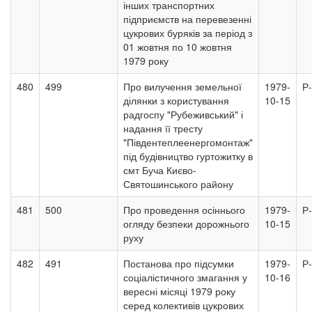
інших транспортних
підприємств на перевезенні
цукрових буряків за період з
01 жовтня по 10 жовтня
1979 року
480
499
Про вилучення земельної
1979-
Р
ділянки з користування
10-15
радгоспу "Рубеживський" і
надання її тресту
"Південтеплеенергомонтаж"
під будівництво гуртожитку в
смт Буча Києво-
Святошинського району
481
500
Про проведення осіннього
1979-
Р
огляду безпеки дорожнього
10-15
руху
482
491
Постанова про підсумки
1979-
Р
соціалістичного змагання у
10-16
вересні місяці 1979 року
серед колективів цукрових