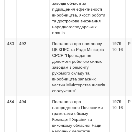
заводів області за
підвищення ефективності
виробництва, якості роботи
та дострокове виконання
народногосподарських
планів
483
492
Постанова про постанову
1979-
Р
ЦК КПРС та Ради Міністрів
10-16
СРСР "Про надання
допомоги робочою силою
заводам з ремонту
рухомого складу та
виробництва запасних
частин Міністерства шляхів
сполучення"
484
494
Постанова про
1979-
Р
нагородження Почесними
10-16
грамотами обкому
Компартії України та
виконкому обласної Ради
народних депутатів