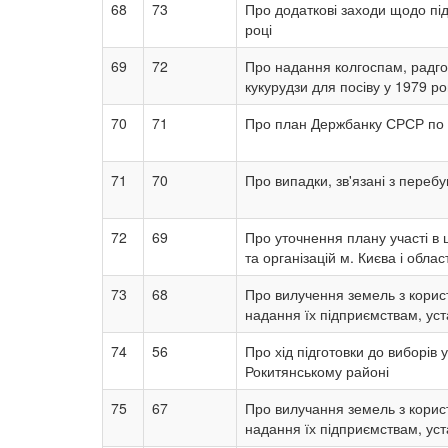
68
73
Про додаткові заходи щодо пі
році
69
72
Про надання колгоспам, радг
кукурудзи для посіву у 1979 ро
70
71
Про план Держбанку СРСР по д
71
70
Про випадки, зв'язані з перебу
72
69
Про уточнення плану участі в 
та організацій м. Києва і облас
73
68
Про вилучення земель з корист
надання їх підприємствам, уст
74
56
Про хід підготовки до виборів
Рокитянському районі
75
67
Про вилучання земель з корист
надання їх підприємствам, уст