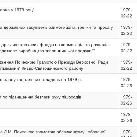
ерна у 1979 році
1979-
02-22
 державних закупівель озимого жита, гречки та проса у
1979-
02-22
арських страхових фондів на кормові цілі та розподіл
1979-
одаткове виробництво тваринницької продукції"
02-22
дження Почесною Грамотою Президії Верховної Ради
1979-
итківський" Києво-Святошинського району
02-22
о плану капітальних вкладень на 1979 р.
1979-
02-26
 по підвищенню безпеки руху пішоходів
1979-
02-26
1979-
02-26
а Л.М. Почесною грамотою облвиконкому і обласної
1979-