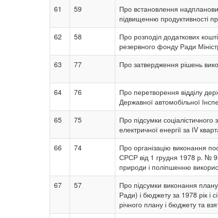
61
59
Про встановлення надпланових 
підвищенню продуктивності пр
62
58
Про розподіл додаткових коштів
резервного фонду Ради Мініст
63
77
Про затвердження рішень викон
64
76
Про перетворення відділу держ
Державної автомобільної Інспе
65
75
Про підсумки соціалістичного 
електричної енергії за ІV квар
66
74
Про організацію виконання пос
СРСР від 1 грудня 1978 р. № 
природи і поліпшенню викорис
67
57
Про підсумки виконання плану 
Ради) і бюджету за 1978 рік і
річного плану і бюджету та взя