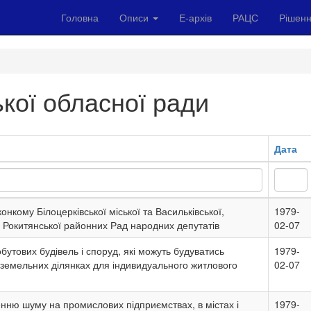
Головна
Описи
Е-архів
РАЦС
Рішенн
ької обласної ради
Дата
нкому Білоцерківської міської та Васильківської,
1979-
а Рокитянської районних Рад народних депутатів
02-07
бутових будівель і споруд, які можуть будуватись
1979-
земельних ділянках для індивидуального житлового
02-07
енню шуму на промислових підприємствах, в містах і
1979-