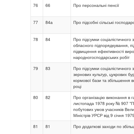
76
66
Про персональні пенсії
77
84а
Про підсобні сільські господар
78
84
Про підсумки соціалістичного з
обласного підпорядкування, пі
підвищення ефективності виро
народногосподарських робіт
79
83
Про підсумки соціалістичного 
зернових культур, цукрових бур
кормової бази та збільшення в
році
80
82
Про організацію виконання в г
листопада 1978 року № 907 "
побутових умов учасників Вели
Міністрів УРСР від 9 січня 19
81
81
Про додаткові заходи по збіль