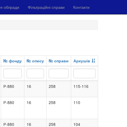
я облради
Фільтраційні справи
Контакти
№ фонду
№ опису
№ справи
Аркушів
Р-880
16
258
115-116
Р-880
16
258
110
Р-880
16
258
104