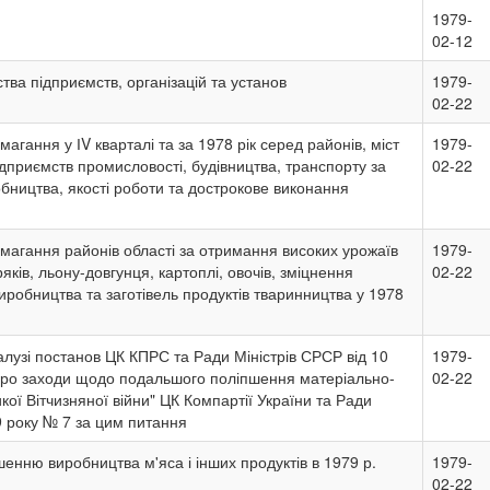
1979-
02-12
ства підприємств, організацій та установ
1979-
02-22
магання у ІV кварталі та за 1978 рік серед районів, міст
1979-
дприємств промисловості, будівництва, транспорту за
02-22
бництва, якості роботи та дострокове виконання
змагання районів області за отримання високих урожаїв
1979-
яків, льону-довгунця, картоплі, овочів, зміцнення
02-22
иробництва та заготівель продуктів тваринництва у 1978
алузі постанов ЦК КПРС та Ради Міністрів СРСР від 10
1979-
Про заходи щодо подальшого поліпшення матеріально-
02-22
кої Вітчизняної війни" ЦК Компартії України та Ради
79 року № 7 за цим питання
шенню виробництва м'яса і інших продуктів в 1979 р.
1979-
02-22