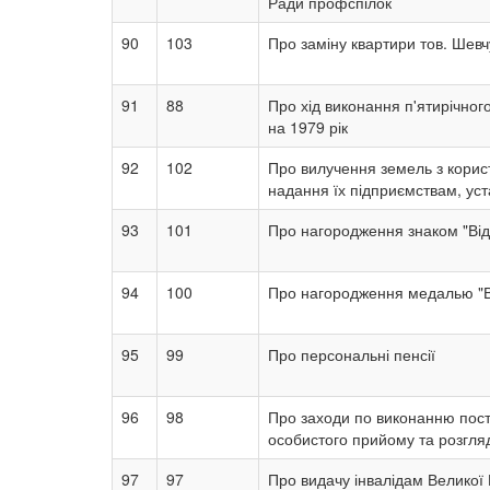
Ради профспілок
90
103
Про заміну квартири тов. Шевч
91
88
Про хід виконання п'ятирічног
на 1979 рік
92
102
Про вилучення земель з корист
надання їх підприємствам, уст
93
101
Про нагородження знаком "Від
94
100
Про нагородження медалью "В
95
99
Про персональні пенсії
96
98
Про заходи по виконанню пост
особистого прийому та розгляд
97
97
Про видачу інвалідам Великої В