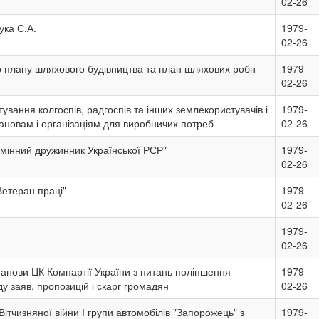
02-26
ука Є.А.
1979-
02-26
о плану шляхового будівництва та план шляхових робіт
1979-
02-26
ування колгоспів, радгоспів та інших землекористувачів і
1979-
ановам і організаціям для виробничих потреб
02-26
мінний дружинник Української РСР"
1979-
02-26
етеран праці"
1979-
02-26
1979-
02-26
анови ЦК Компартії України з питань поліпшення
1979-
у заяв, пропозицій і скарг громадян
02-26
ітчизняної війни І групи автомобілів "Запорожець" з
1979-