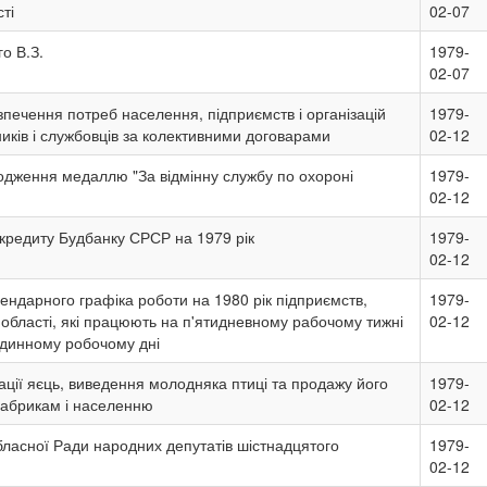
ті
02-07
го В.З.
1979-
02-07
печення потреб населення, підприємств і організацій
1979-
ників і службовців за колективними договарами
02-12
дження медаллю "За відмінну службу по охороні
1979-
02-12
 кредиту Будбанку СРСР на 1979 рік
1979-
02-12
ендарного графіка роботи на 1980 рік підприємств,
1979-
а області, які працюють на п'ятидневному рабочому тижні
02-12
одинному робочому дні
ції яєць, виведення молодняка птиці та продажу його
1979-
фабрикам і населенню
02-12
обласної Ради народних депутатів шістнадцятого
1979-
02-12