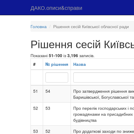
ДАКО.описи&справи
Головна
Рішення сесій Київської обласної ради
Рішення сесій Київс
Показані
51-100
із
3,196
записів.
#
№ рішення
Назва
51
54
Про затвердження рішення вико
Баришівської, Богуславської т
52
53
Про перелік господарських і по
громадянами на присадибних 
будівництва
53
52
Про додаткові заходи по зниж