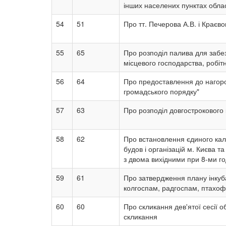
інших населених пунктах облас
54
51
Про тт. Печерова А.В. і Краєво
55
65
Про розподіл палива для забез
місцевого господарства, робіт
56
64
Про предоставлення до нагоро
громадського порядку"
57
63
Про розподіл довгострокового
58
62
Про встановлення єдиного кал
будов і організацій м. Києва т
з двома вихідними при 8-ми г
59
61
Про затвердження плану інкуба
колгоспам, радгоспам, птахо
60
60
Про скликання дев'ятої сесії 
скликання