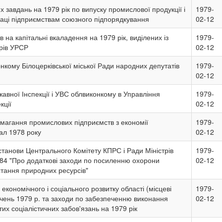
завдань на 1979 рік по випуску промислової продукції і
1979-
аці підприємствам союзного підпорядкування
02-12
 на капітальні вкаладення на 1979 рік, виділених із
1979-
рів УРСР
02-12
кому Білоцерківської міської Ради народних депутатів
1979-
02-12
авної Інспекції і УВС облвиконкому в Управління
1979-
кції
02-12
змагання промислових підприємств з економії
1979-
тал 1978 року
02-12
танови Центрального Комітету КПРС і Ради Міністрів
1979-
984 "Про додаткові заходи по посиленню охорони
02-12
тання природних ресурсів"
економічного і соціального розвитку області (місцеві
1979-
 січень 1979 р. та заходи по забезпеченню виконання
02-12
тих соціалістичних забов'язань на 1979 рік