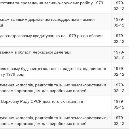
дготовки та проведення весняно-польових робіт у 1979
1979-
02-12
оспам та іншим державним господарствам насіння
1979-
ці
02-12
овгостроковому кредитуванню на 1979 рік по області
1979-
02-12
ванням в області Черкаської делегації
1979-
02-12
шляховому будівництві колгоспів, радгоспів, підприємств
1979-
ті у 1979 році
02-12
ування колгоспів, радгоспів та інших землекористувачів і
1979-
ановам і організаціям для виробничих потреб
02-12
 у Верховну Раду СРСР десятого скликання в
1979-
02-12
ування колгоспів, радгоспів та інших землекористувачів і
1979-
ановам і організаціям для виробничих потреб
02-12