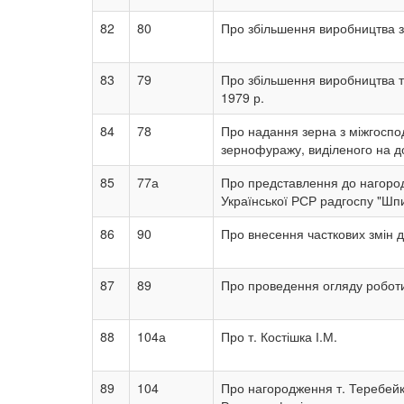
82
80
Про збільшення виробництва з
83
79
Про збільшення виробництва та
1979 р.
84
78
Про надання зерна з міжгоспод
зернофуражу, виділеного на д
85
77а
Про представлення до нагоро
Української РСР радгоспу "Шп
86
90
Про внесення часткових змін д
87
89
Про проведення огляду роботи
88
104а
Про т. Костішка І.М.
89
104
Про нагородження т. Теребейк