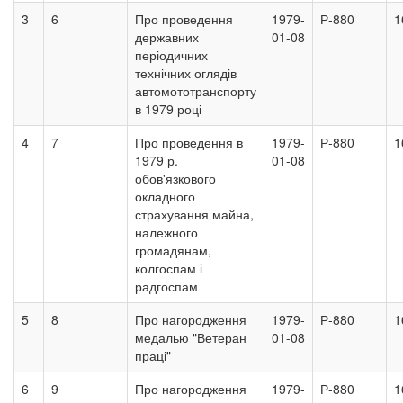
3
6
Про проведення
1979-
Р-880
1
державних
01-08
періодичних
технічних оглядів
автомототранспорту
в 1979 році
4
7
Про проведення в
1979-
Р-880
1
1979 р.
01-08
обов'язкового
окладного
страхування майна,
належного
громадянам,
колгоспам і
радгоспам
5
8
Про нагородження
1979-
Р-880
1
медалью "Ветеран
01-08
праці"
6
9
Про нагородження
1979-
Р-880
1