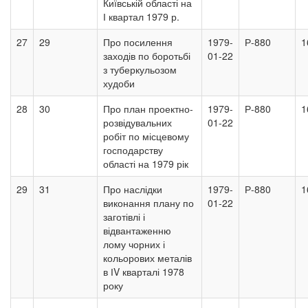
Київській області на
І квартал 1979 р.
27
29
Про посилення
1979-
Р-880
1
заходів по боротьбі
01-22
з туберкульозом
худоби
28
30
Про план проектно-
1979-
Р-880
1
розвідувальних
01-22
робіт по місцевому
господарству
області на 1979 рік
29
31
Про наслідки
1979-
Р-880
1
виконання плану по
01-22
заготівлі і
відвантаженню
лому чорних і
кольорових металів
в ІV кварталі 1978
року