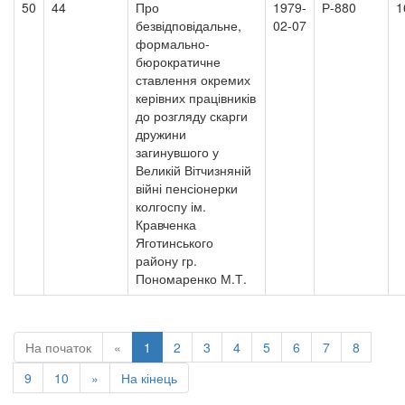
50
44
Про
1979-
Р-880
1
безвідповідальне,
02-07
формально-
бюрократичне
ставлення окремих
керівних працівників
до розгляду скарги
дружини
загинувшого у
Великій Вітчизняній
війні пенсіонерки
колгоспу ім.
Кравченка
Яготинського
району гр.
Пономаренко М.Т.
На початок
«
1
2
3
4
5
6
7
8
9
10
»
На кінець