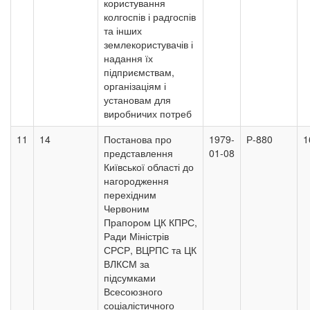
користування
колгоспів і радгоспів
та інших
землекористувачів і
надання їх
підприємствам,
організаціям і
установам для
виробничих потреб
11
14
Постанова про
1979-
Р-880
1
представлення
01-08
Київської області до
нагородження
перехідним
Червоним
Прапором ЦК КПРС,
Ради Міністрів
СРСР, ВЦРПС та ЦК
ВЛКСМ за
підсумками
Всесоюзного
соціалістичного