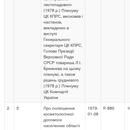
листопадового
(1978 р.) Пленуму
ЦК КПРС, висновків і
настанов,
викладених в
виступі
Генерального
секретаря ЦК КПРС,
Голови Президії
Верховної Ради
СРСР товариша Л.І.
Брежнєва на цьому
пленумі, а також
рішень грудневого
(1978 р.) Пленуму
ЦК Компартії
України
2
5
Про поліпшення
1979-
Р-880
1
косметологічної
01-08
допомоги
населенню області