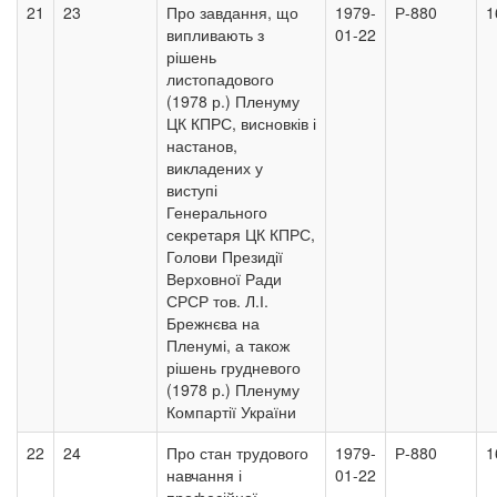
21
23
Про завдання, що
1979-
Р-880
1
випливають з
01-22
рішень
листопадового
(1978 р.) Пленуму
ЦК КПРС, висновків і
настанов,
викладених у
виступі
Генерального
секретаря ЦК КПРС,
Голови Президії
Верховної Ради
СРСР тов. Л.І.
Брежнєва на
Пленумі, а також
рішень грудневого
(1978 р.) Пленуму
Компартії України
22
24
Про стан трудового
1979-
Р-880
1
навчання і
01-22