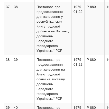
37
38
Постанова про
1979-
Р-880
1
предоставлення
01-22
для занесення у
республіканську
Книгу трудової
доблесті на Виставці
досягнень
народного
господарства
Української РСР
38
39
Постанова про
1979-
Р-880
1
предоставлення
01-22
для занесення на
Алею трудової
слави на виставці
досягнень
народного
господарства
Української РСР
39
40
Постанова про
1979-
Р-880
1