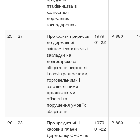
птахівництва в
колгоспах і
державних
господарствах
25
27
Про факти пририсок
1979-
Р-880
1
до державної
01-22
звітності заготівель і
закладки на
довгострокове
зберігання картоплі
і овочів радгоспами,
торговельними і
заготівельними
організаціями
області та
порушення умов їх
зберігання
26
28
Про кредитний і
1979-
Р-880
1
касовий плани
01-22
Держбанку СРСР по