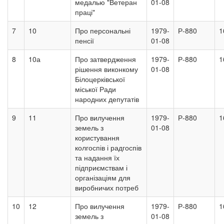
медалью "Ветеран
01-08
праці"
7
10
Про персональні
1979-
Р-880
1
пенсії
01-08
8
10а
Про затвердження
1979-
Р-880
1
рішення виконкому
01-08
Білоцерківської
міської Ради
народних депутатів
9
11
Про вилучення
1979-
Р-880
1
земель з
01-08
користування
колгоспів і радгоспів
та надання їх
підприємствам і
організаціям для
виробничих потреб
10
12
Про вилучення
1979-
Р-880
1
земель з
01-08