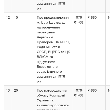
змагання за 1978
рік
12
15
Про представлення
1979-
Р-880
1
м. Біла Церква до
01-08
нагородження
перехідним
Червоним
Прапором ЦК КПРС,
Ради Міністрів
СРСР, ВЦРПС та ЦК
ВЛКСМ за
підсумками
Всесоюзного
соціалістичного
змагання за 1978
рік
13
20
Про нагородження
1979-
Р-880
1
обкому Компартії
01-08
України та
виконкому обласної
Ради народних