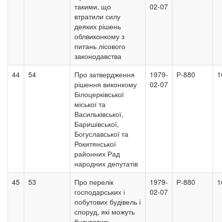
такими, що
02-07
втратили силу
деяких рішень
облвиконкому з
питань лісового
законодавства
44
54
Про затвердження
1979-
Р-880
1
рішення виконкому
02-07
Білоцерківської
міської та
Васильківської,
Баришівської,
Богуславської та
Рокитянської
районних Рад
народних депутатів
45
53
Про перелік
1979-
Р-880
1
господарських і
02-07
побутових будівель і
споруд, які можуть
будуватись