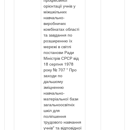
професійної
орієнтації учнів у
міжшкільних
навчально-
виробничих
комбінатах області
та завдання по
розширенню їх
мережі в світлі
постанови Ради
Міністрів СРСР від
18 серпня 1978
року № 707 " Про
заходи по
дальшому
зміцненню
навчально-
матеріальної бази
загальноосвітніх
шкіл для
поліпшення
трудового навчання
учнів" та відповідної