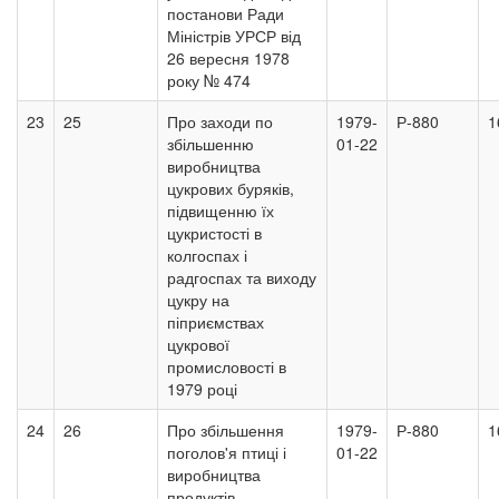
постанови Ради
Міністрів УРСР від
26 вересня 1978
року № 474
23
25
Про заходи по
1979-
Р-880
1
збільшенню
01-22
виробництва
цукрових буряків,
підвищенню їх
цукристості в
колгоспах і
радгоспах та виходу
цукру на
піприємствах
цукрової
промисловості в
1979 році
24
26
Про збільшення
1979-
Р-880
1
поголов'я птиці і
01-22
виробництва
продуктів