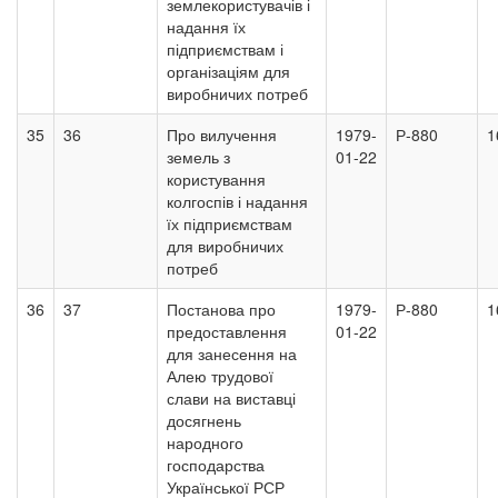
землекористувачів і
надання їх
підприємствам і
організаціям для
виробничих потреб
35
36
Про вилучення
1979-
Р-880
1
земель з
01-22
користування
колгоспів і надання
їх підприємствам
для виробничих
потреб
36
37
Постанова про
1979-
Р-880
1
предоставлення
01-22
для занесення на
Алею трудової
слави на виставці
досягнень
народного
господарства
Української РСР