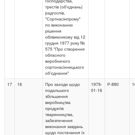
господарства,
трестів (об'єднань)
радгоспів,
"Сортнасінпрому"
по виконанню
рішення
облвиконкому від 12
грудня 1977 року №
575 "Про створення
обласного
виробничого
сортонасінницького
об'єднання"
17
16
Про заходи щодо
1979-
Р-880
1
подальшого
01-16
збільшення
виробництва
продуктів
тваринництва,
забезпечення
виконання завдань
щодо постачання їх