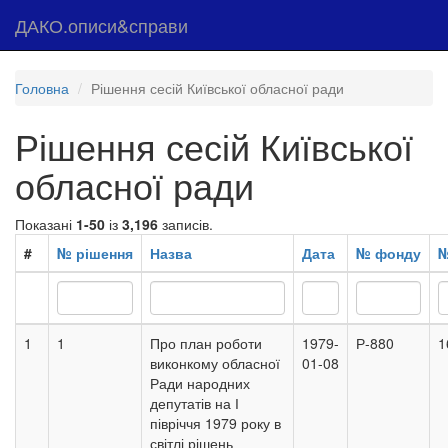
ДАКО.описи&справи
Головна
Рішення сесій Київської обласної ради
Рішення сесій Київської
обласної ради
Показані
1-50
із
3,196
записів.
#
№ рішення
Назва
Дата
№ фонду
№
1
1
Про план роботи
1979-
Р-880
1
виконкому обласної
01-08
Ради народних
депутатів на І
півріччя 1979 року в
світлі рішень