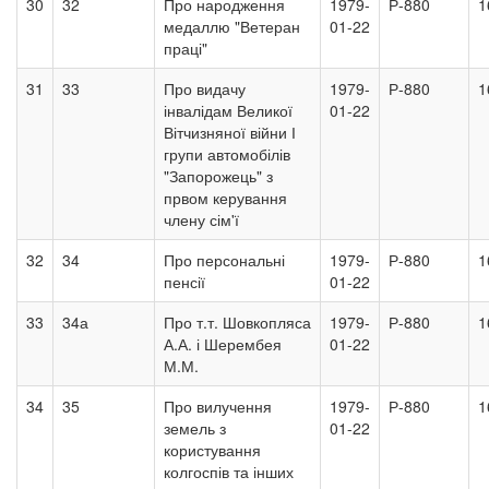
30
32
Про народження
1979-
Р-880
1
медаллю "Ветеран
01-22
праці"
31
33
Про видачу
1979-
Р-880
1
інвалідам Великої
01-22
Вітчизняної війни І
групи автомобілів
"Запорожець" з
првом керування
члену сім'ї
32
34
Про персональні
1979-
Р-880
1
пенсії
01-22
33
34а
Про т.т. Шовкопляса
1979-
Р-880
1
А.А. і Шерембея
01-22
М.М.
34
35
Про вилучення
1979-
Р-880
1
земель з
01-22
користування
колгоспів та інших