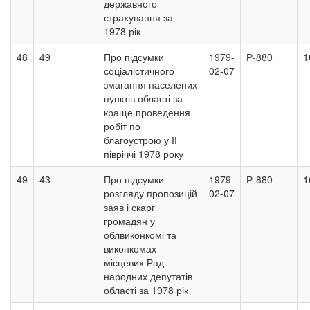
державного
страхування за
1978 рік
48
49
Про підсумки
1979-
Р-880
1
соціалістичного
02-07
змагання населених
пунктів області за
краще проведення
робіт по
благоустрою у ІІ
півріччі 1978 року
49
43
Про підсумки
1979-
Р-880
1
розгляду пропозицій
02-07
заяв і скарг
громадян у
облвиконкомі та
виконкомах
місцевих Рад
народних депутатів
області за 1978 рік