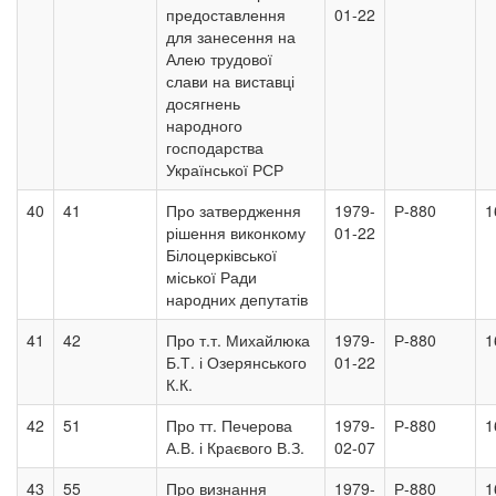
предоставлення
01-22
для занесення на
Алею трудової
слави на виставці
досягнень
народного
господарства
Української РСР
40
41
Про затвердження
1979-
Р-880
1
рішення виконкому
01-22
Білоцерківської
міської Ради
народних депутатів
41
42
Про т.т. Михайлюка
1979-
Р-880
1
Б.Т. і Озерянського
01-22
К.К.
42
51
Про тт. Печерова
1979-
Р-880
1
А.В. і Краєвого В.З.
02-07
43
55
Про визнання
1979-
Р-880
1