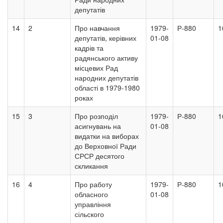
депутатів
14
2
Про навчання
1979-
Р-880
1
депутатів, керівних
01-08
кадрів та
радянського активу
місцевих Рад
народних депутатів
області в 1979-1980
роках
15
3
Про розподіл
1979-
Р-880
1
асигнувань на
01-08
видатки на виборах
до Верховної Ради
СРСР десятого
скликання
16
4
Про работу
1979-
Р-880
1
обласного
01-08
управління
сільского