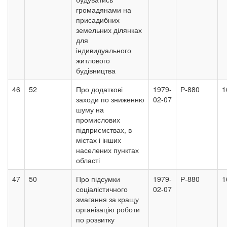
громадянами на
присадибних
земельних ділянках
для
індивидуального
житлового
будівництва
46
52
Про додаткові
1979-
Р-880
1
заходи по зниженню
02-07
шуму на
промислових
підприємствах, в
містах і інших
населених пунктах
області
47
50
Про підсумки
1979-
Р-880
1
соціалістичного
02-07
змагання за кращу
організацію роботи
по розвитку