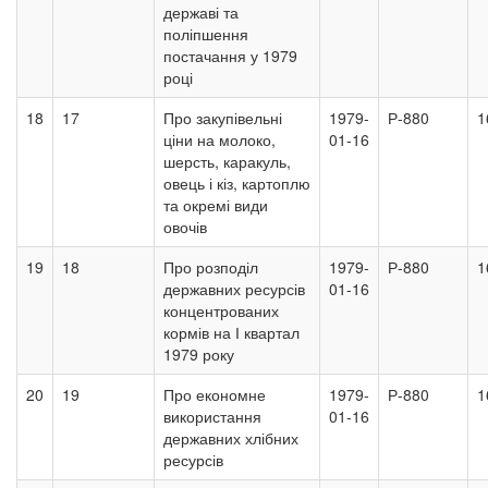
державі та
поліпшення
постачання у 1979
році
18
17
Про закупівельні
1979-
Р-880
1
ціни на молоко,
01-16
шерсть, каракуль,
овець і кіз, картоплю
та окремі види
овочів
19
18
Про розподіл
1979-
Р-880
1
державних ресурсів
01-16
концентрованих
кормів на І квартал
1979 року
20
19
Про економне
1979-
Р-880
1
використання
01-16
державних хлібних
ресурсів