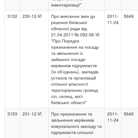
інвентаризації"
3152
230-12-VI
Про внесення змін до
2011-
5649
рішення Київської
11-24
обласної ради від
21.04.2011 № 092-06-VI
"Про Порядок
призначення на посаду
та звільнення із
займаної посади
керівників підприємств
(їх об’єднань), закладів,
установ та організацій
спільної власності
територіальних громад
сіл, селищ, міст
Київської області"
3153
231-12-VI
Про призначення та
2011-
5649
звільнення керівників
11-24
комунального закладу та
підприємств спільної