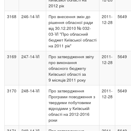
2012 рік
3168
246-14-VI
Про внесення змін до
2011-
5649
рішення обласної ради
12-28
від 30.12.2010 № 032-
03-VI "Про обласний
бюджет Київської області
на 2011 рік"
3169
247-14-VI
Про затвердження звіту
2011-
5649
про виконання
12-28
обласного бюджету
Київської області за
9 місяців 2011 року
3170
248-14-VI
Про затвердження
2011-
5649
Програми поводження з
12-28
твердими побутовими
відходами у Київській
області на 2012-2016
роки
3171
249-14-VI
Про затвердження
2011-
5649