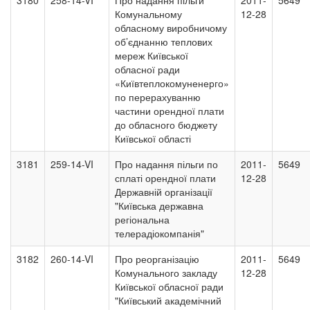
3180
258-14-VI
Про надання пільги
2011-
5649
Комунальному
12-28
обласному виробничому
об’єднанню теплових
мереж Київської
обласної ради
«Київтеплокомуненерго»
по перерахуванню
частини орендної плати
до обласного бюджету
Київської області
3181
259-14-VI
Про надання пільги по
2011-
5649
сплаті орендної плати
12-28
Державній організації
"Київська державна
регіональна
телерадіокомпанія"
3182
260-14-VI
Про реорганізацію
2011-
5649
Комунального закладу
12-28
Київської обласної ради
"Київський академічний