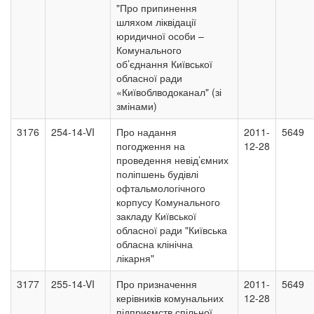
"Про припинення
шляхом ліквідації
юридичної особи –
Комунального
об’єднання Київської
обласної ради
«Київоблводоканал" (зі
змінами)
3176
254-14-VI
Про надання
2011-
5649
погодження на
12-28
проведення невід’ємних
поліпшень будівлі
офтальмологічного
корпусу Комунального
закладу Київської
обласної ради "Київська
обласна клінічна
лікарня"
3177
255-14-VI
Про призначення
2011-
5649
керівників комунальних
12-28
підприємств спільної