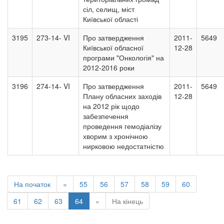
сіл, селищ, міст
Київської області
3195
273-14- VI
Про затвердження
2011-
5649
Київської обласної
12-28
програми "Онкологія" на
2012-2016 роки
3196
274-14- VI
Про затвердження
2011-
5649
Плану обласних заходів
12-28
на 2012 рік щодо
забезпечення
проведення гемодіалізу
хворим з хронічною
нирковою недостатністю
На початок
«
55
56
57
58
59
60
61
62
63
64
»
На кінець