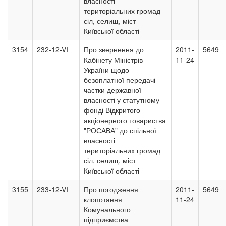
власності
територіальних громад
сіл, селищ, міст
Київської області
3154
232-12-VI
Про звернення до
2011-
5649
Кабінету Міністрів
11-24
України щодо
безоплатної передачі
частки державної
власності у статутному
фонді Відкритого
акціонерного товариства
"РОСАВА" до спільної
власності
територіальних громад
сіл, селищ, міст
Київської області
3155
233-12-VI
Про погодження
2011-
5649
клопотання
11-24
Комунального
підприємства