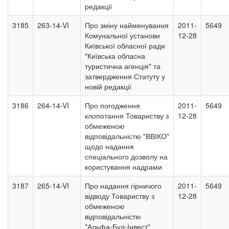
редакції
3185
263-14-VI
Про зміну найменування
2011-
5649
Комунальної установи
12-28
Київської обласної ради
"Київська обласна
туристична агенція" та
затвердження Статуту у
новій редакції
3186
264-14-VI
Про погодження
2011-
5649
клопотання Товариству з
12-28
обмеженою
відповідальністю "ВВІКО"
щодо надання
спеціального дозволу на
користування надрами
3187
265-14-VI
Про надання гірничого
2011-
5649
відводу Товариству з
12-28
обмеженою
відповідальністю
"Альфа-Буд-Інвест"