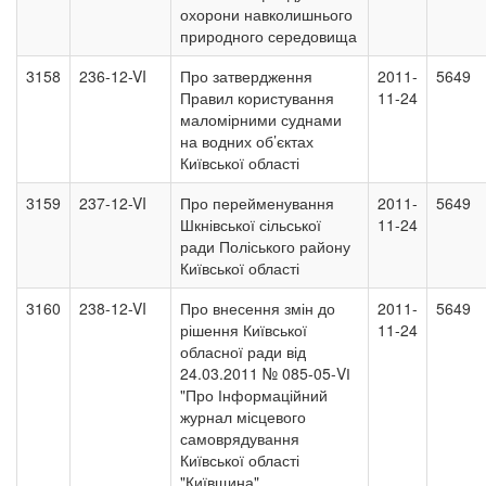
охорони навколишнього
природного середовища
3158
236-12-VI
Про затвердження
2011-
5649
Правил користування
11-24
маломірними суднами
на водних об’єктах
Київської області
3159
237-12-VI
Про перейменування
2011-
5649
Шкнівської сільської
11-24
ради Поліського району
Київської області
3160
238-12-VI
Про внесення змін до
2011-
5649
рішення Київської
11-24
обласної ради від
24.03.2011 № 085-05-VІ
"Про Інформаційний
журнал місцевого
самоврядування
Київської області
"Київщина"