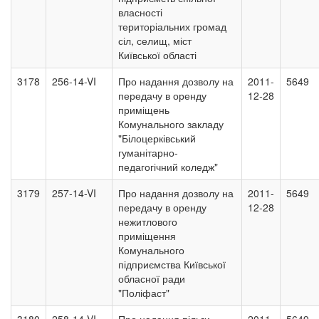
власності
територіальних громад
сіл, селищ, міст
Київської області
3178
256-14-VI
Про надання дозволу на
2011-
5649
передачу в оренду
12-28
приміщень
Комунального закладу
"Білоцерківський
гуманітарно-
педагогічний коледж"
3179
257-14-VI
Про надання дозволу на
2011-
5649
передачу в оренду
12-28
нежитлового
приміщення
Комунального
підприємства Київської
обласної ради
"Поліфаст"