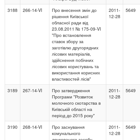
3188
266-14-VI
Про внесення змін до
2011-
5649
рішення Київської
12-28
обласної ради від
23.08.2011 № 175-09-VI
"Про встановлення
ставок збору за
заготівлю другорядних
лісових матеріалів,
здійснення побічних
лісових користувань та
використання корисних
властивостей лісів"
3189
267-14-VI
Про затвердження
2011-
5649
Програми "Розвиток
12-28
молочного скотарства в
Київській області на
період до 2015 року"
3190
268-14-VI
Про заснування
2011-
5649
комунального
12-28
друкованого засобу