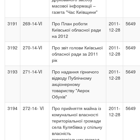
масової інформації –
газета "Час Київщини"
3191
269-14-VI
Про План роботи
2011-
5649
Київської обласної ради
12-28
на 2012
3192
270-14-VI
Про звіт голови Київської
2011-
5649
обласної ради за 2011
12-28
рік
3193
271-14-VI
Про надання гірничого
2011-
5649
відводу Публічному
12-28
акціонерному
товариству "Аерок
Обухів"
3194
272-14- VI
Про прийняття майна із
2011-
5649
комунальної власності
12-28
територіальної громади
села Кулябівка у спільну
власність
територіальних громад