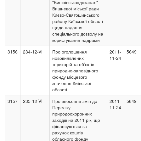
"Вишнівськводоканал"
Вишневої міської ради
Києво-Святошинського
району Київської області
щодо надання
спеціального дозволу на
користування надрами
3156
234-12-VI
Про оголошення
2011-
5649
нововиявлених
11-24
територій та об’єктів
природно-заповідного
фонду місцевого
значення Київської
області
3157
235-12-VI
Про внесення змін до
2011-
5649
Переліку
11-24
природоохоронних
заходів на 2011 рік, що
фінансуються за
рахунок коштів
обласного фонду