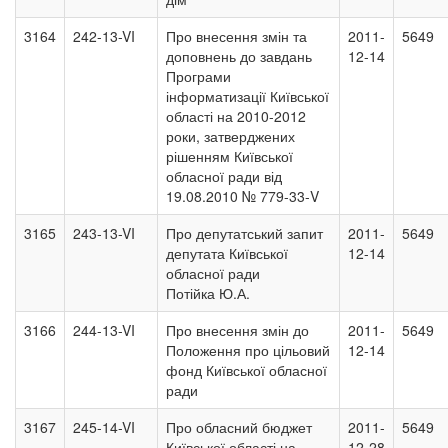
3164
242-13-VI
Про внесення змін та
2011-
5649
доповнень до завдань
12-14
Програми
інформатизації Київської
області на 2010-2012
роки, затверджених
рішенням Київської
обласної ради від
19.08.2010 № 779-33-V
3165
243-13-VI
Про депутатський запит
2011-
5649
депутата Київської
12-14
обласної ради
Потійка Ю.А.
3166
244-13-VI
Про внесення змін до
2011-
5649
Положення про цільовий
12-14
фонд Київської обласної
ради
3167
245-14-VI
Про обласний бюджет
2011-
5649
Київської області на
12-28