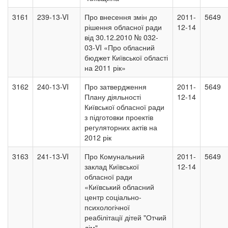
3161
239-13-VI
Про внесення змін до
2011-
5649
рішення обласної ради
12-14
від 30.12.2010 № 032-
03-VI «Про обласний
бюджет Київської області
на 2011 рік»
3162
240-13-VI
Про затвердження
2011-
5649
Плану діяльності
12-14
Київської обласної ради
з підготовки проектів
регуляторних актів на
2012 рік
3163
241-13-VI
Про Комунальний
2011-
5649
заклад Київської
12-14
обласної ради
«Київський обласний
центр соціально-
психологічної
реабілітації дітей "Отчий
дім"