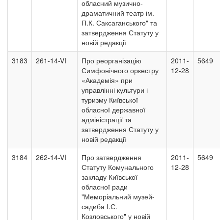
обласний музично-
драматичний театр ім.
П.К. Саксаганського" та
затвердження Статуту у
новій редакції
3183
261-14-VI
Про реорганізацію
2011-
5649
Симфонічного оркестру
12-28
«Академія» при
управлінні культури і
туризму Київської
обласної державної
адміністрації та
затвердження Статуту у
новій редакції
3184
262-14-VI
Про затвердження
2011-
5649
Статуту Комунального
12-28
закладу Київської
обласної ради
"Меморіальний музей-
садиба І.С.
Козловського" у новій