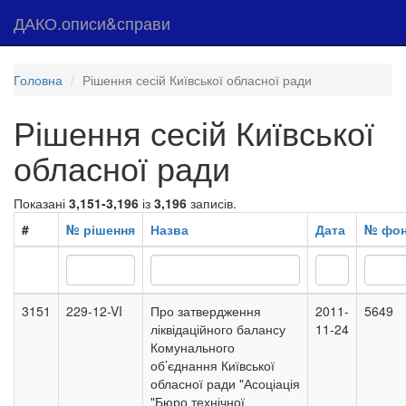
ДАКО.описи&справи
Головна
Рішення сесій Київської обласної ради
Рішення сесій Київської
обласної ради
Показані
3,151-3,196
із
3,196
записів.
#
№ рішення
Назва
Дата
№ фо
3151
229-12-VI
Про затвердження
2011-
5649
ліквідаційного балансу
11-24
Комунального
об’єднання Київської
обласної ради "Асоціація
"Бюро технічної