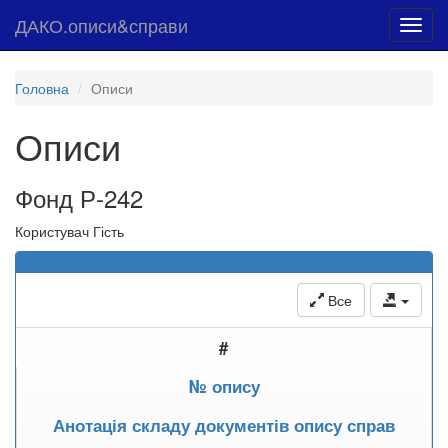
ДАКО.описи&справи
Toggl
navig
Головна
Описи
Описи
Фонд Р-242
Користувач Гість
Все
#
№ опису
Анотація складу документів опису справ