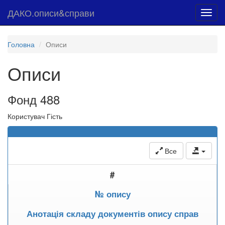
ДАКО.описи&справи
Toggl
navig
Головна
Описи
Описи
Фонд 488
Користувач Гість
Все
#
№ опису
Анотація складу документів опису справ