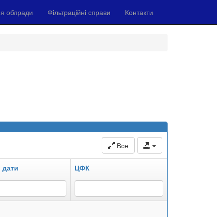
я облради
Фільтраційні справи
Контакти
Все
 дати
ЦФК