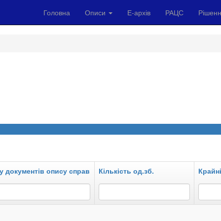
Головна
Описи
Е-архів
РАЦС
Рішенн
у документів опису справ
Кількість од.зб.
Крайні