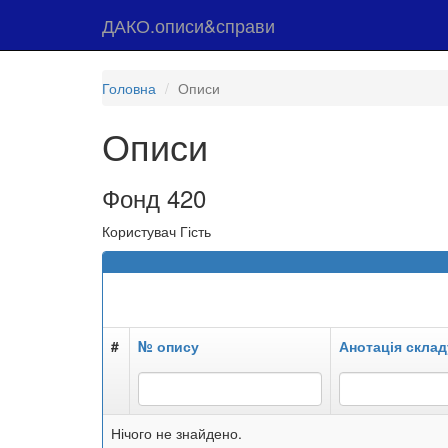
ДАКО.описи&справи
Головна
Описи
Описи
Фонд 420
Користувач Гість
#
№ опису
Анотація склад
Нічого не знайдено.