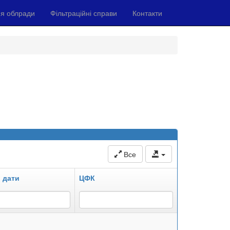
я облради
Фільтраційні справи
Контакти
Все
 дати
ЦФК