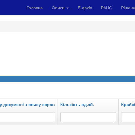
Головна
Описи
Е-архів
РАЦС
Рішенн
у документів опису справ
Кількість од.зб.
Крайні