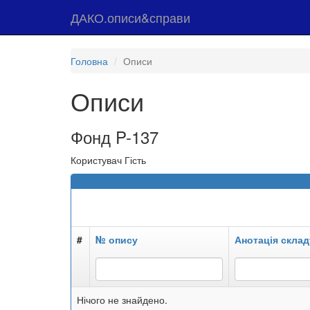
ДАКО.описи&справи
Головна
Описи
Описи
Фонд P-137
Користувач Гість
#
№ опису
Анотація склад
Нічого не знайдено.