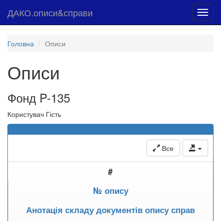
ДАКО.описи&справи
Toggl
navig
Головна
Описи
Описи
Фонд P-135
Користувач Гість
Все
#
№ опису
Анотація складу документів опису справ