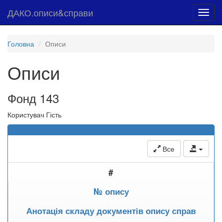
ДАКО.описи&справи
Toggl
navig
Головна
Описи
Описи
Фонд 143
Користувач Гість
Все
#
№ опису
Анотація складу документів опису справ