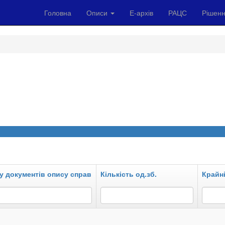
Головна
Описи
Е-архів
РАЦС
Рішенн
у документів опису справ
Кількість од.зб.
Крайні