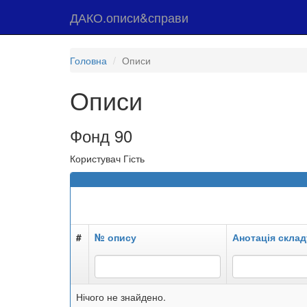
ДАКО.описи&справи
Головна
Описи
Описи
Фонд 90
Користувач Гість
#
№ опису
Анотація склад
Нічого не знайдено.