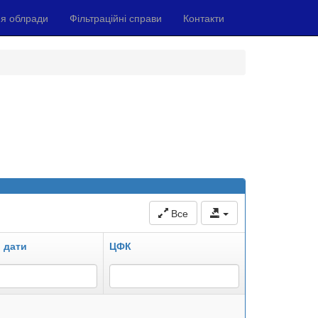
я облради
Фільтраційні справи
Контакти
Все
 дати
ЦФК