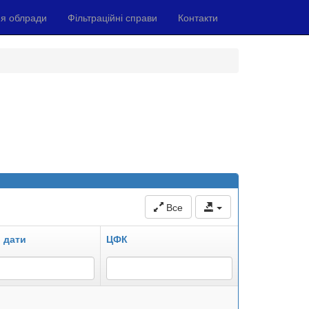
я облради
Фільтраційні справи
Контакти
Все
 дати
ЦФК