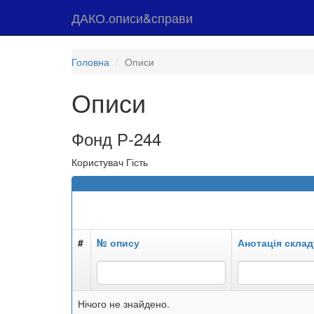
ДАКО.описи&справи
Головна
Описи
Описи
Фонд Р-244
Користувач Гість
#
№ опису
Анотація склад
Нічого не знайдено.