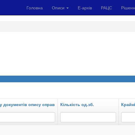
Головна
Описи
Е-архів
РАЦС
Рішенн
у документів опису справ
Кількість од.зб.
Крайні