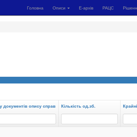
Головна
Описи
Е-архів
РАЦС
Рішенн
у документів опису справ
Кількість од.зб.
Крайні