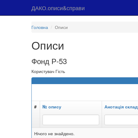
ДАКО.описи&справи
Головна
Описи
Описи
Фонд Р-53
Користувач Гість
#
№ опису
Анотація склад
Нічого не знайдено.