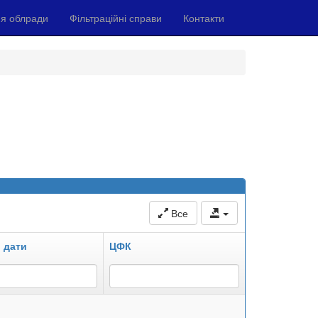
я облради
Фільтраційні справи
Контакти
Все
 дати
ЦФК