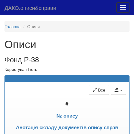
ДАКО.описи&справи
Toggl
navig
Головна
Описи
Описи
Фонд Р-38
Користувач Гість
Все
#
№ опису
Анотація складу документів опису справ