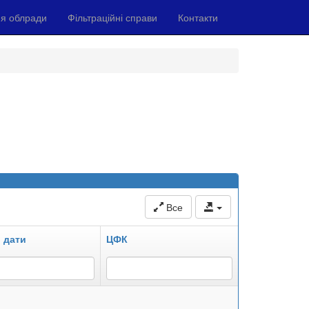
я облради
Фільтраційні справи
Контакти
Все
 дати
ЦФК