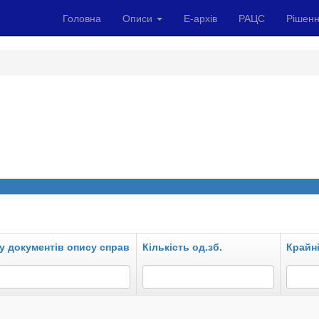
Головна
Описи
Е-архів
РАЦС
Рішенн
у документів опису справ
Кількість од.зб.
Крайні