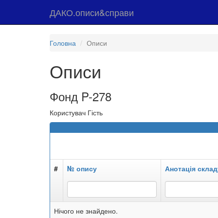
ДАКО.описи&справи
Головна
Описи
Описи
Фонд P-278
Користувач Гість
#
№ опису
Анотація склад
Нічого не знайдено.