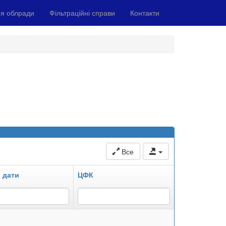
я облради
Фільтраційні справи
Контакти
Все
 дати
ЦФК