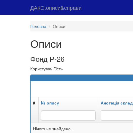
ДАКО.описи&справи
Головна
Описи
Описи
Фонд Р-26
Користувач Гість
#
№ опису
Анотація склад
Нічого не знайдено.