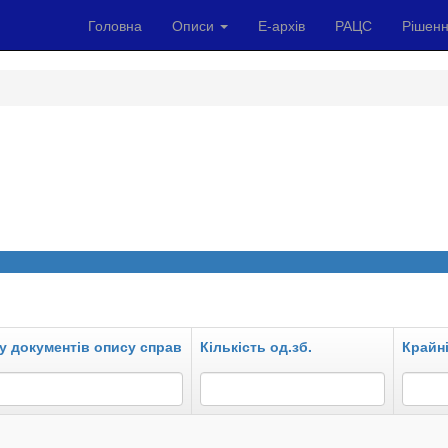
Головна
Описи
Е-архів
РАЦС
Рішенн
у документів опису справ
Кількість од.зб.
Крайні