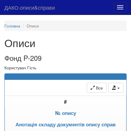
ДАКО.описи&справи
Toggl
navig
Головна
Описи
Описи
Фонд P-209
Користувач Гість
Все
#
№ опису
Анотація складу документів опису справ