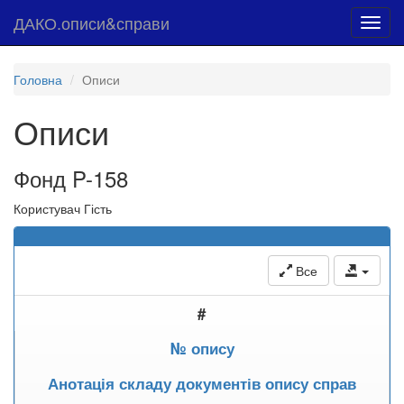
ДАКО.описи&справи
Toggl
navig
Головна
Описи
Описи
Фонд P-158
Користувач Гість
Все
#
№ опису
Анотація складу документів опису справ