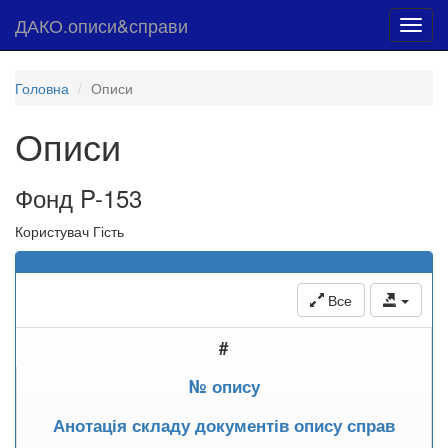
ДАКО.описи&справи
Toggl
navig
Головна
Описи
Описи
Фонд P-153
Користувач Гість
Все
#
№ опису
Анотація складу документів опису справ