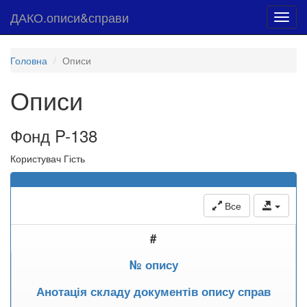
ДАКО.описи&справи
Toggl
navig
Головна
Описи
Описи
Фонд P-138
Користувач Гість
Все
#
№ опису
Анотація складу документів опису справ