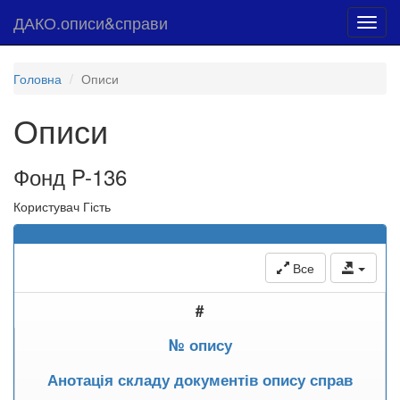
ДАКО.описи&справи
Toggl
navig
Головна
Описи
Описи
Фонд P-136
Користувач Гість
Все
#
№ опису
Анотація складу документів опису справ