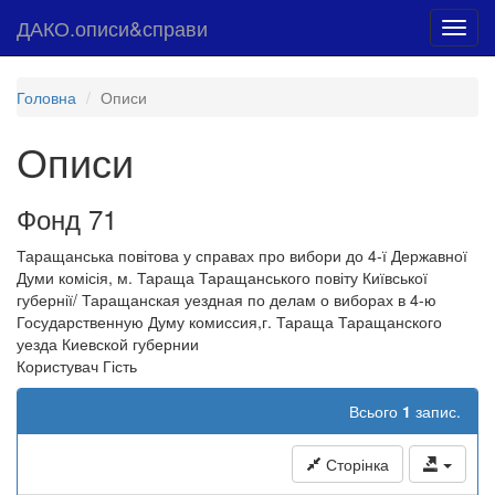
ДАКО.описи&справи
Toggl
navig
Головна
Описи
Описи
Фонд 71
Таращанська повітова у справах про вибори до 4-ї Державної
Думи комісія, м. Тараща Таращанського повіту Київської
губернії/ Таращанская уездная по делам о виборах в 4-ю
Государственную Думу комиссия,г. Тараща Таращанского
уезда Киевской губернии
Користувач Гість
Всього
1
запис.
Сторінка