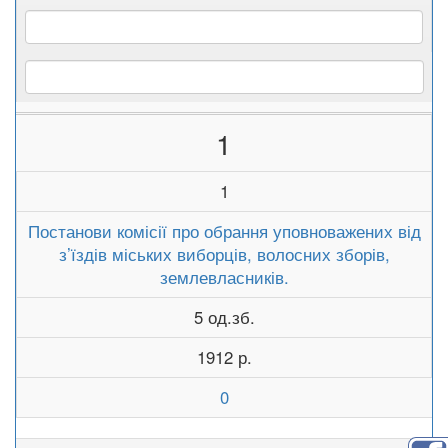
1
1
Постанови комісії про обрання уповноважених від
з’їздів міських виборців, волосних зборів,
землевласників.
5 од.зб.
1912 р.
0