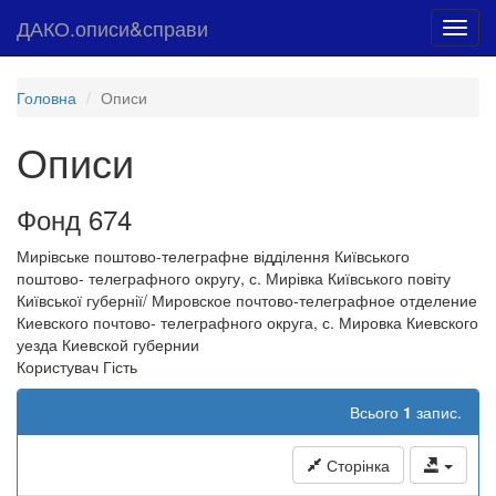
ДАКО.описи&справи
Toggl
navig
Головна
Описи
Описи
Фонд 674
Мирівське поштово-телеграфне відділення Київського
поштово- телеграфного округу, с. Мирівка Київського повіту
Київської губернії/ Мировское почтово-телеграфное отделение
Киевского почтово- телеграфного округа, с. Мировка Киевского
уезда Киевской губернии
Користувач Гість
Всього
1
запис.
Сторінка