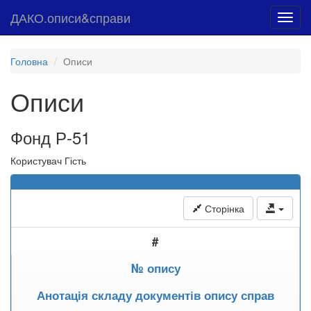
ДАКО.описи&справи
Toggl
navig
Головна
Описи
Описи
Фонд Р-51
Користувач Гість
Сторінка
#
№ опису
Анотація складу документів опису справ