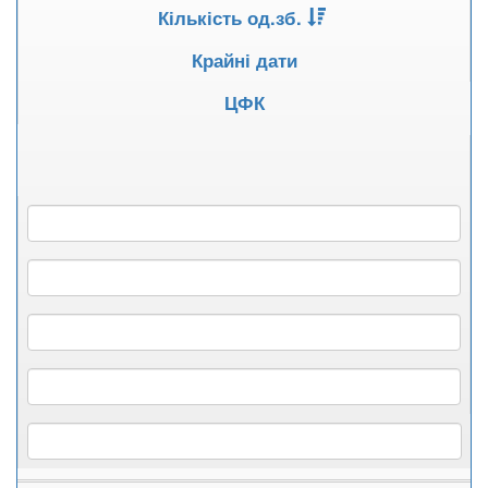
Кількість од.зб.
Крайні дати
ЦФК