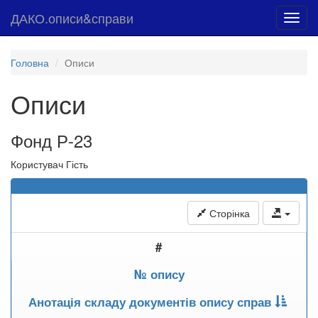
ДАКО.описи&справи
Toggl
navig
Головна
Описи
Описи
Фонд Р-23
Користувач Гість
Сторінка
#
№ опису
Анотація складу документів опису справ