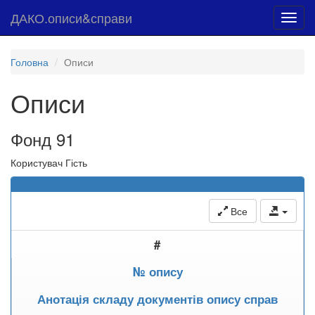
ДАКО.описи&справи
Toggl
navig
Головна
Описи
Описи
Фонд 91
Користувач Гість
Все
#
№ опису
Анотація складу документів опису справ