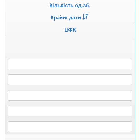
Кількість од.зб.
Крайні дати
ЦФК