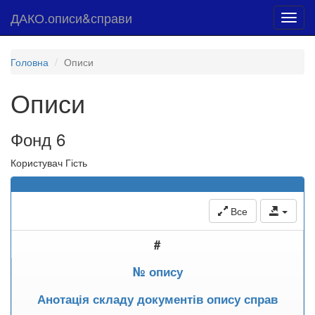
ДАКО.описи&справи
Toggl
navig
Головна
Описи
Описи
Фонд 6
Користувач Гість
Все
#
№ опису
Анотація складу документів опису справ