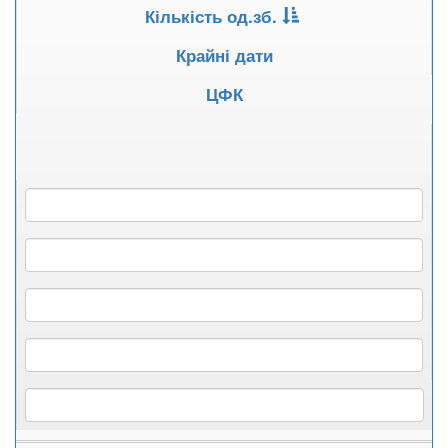
Кількість од.зб.
Крайні дати
ЦФК