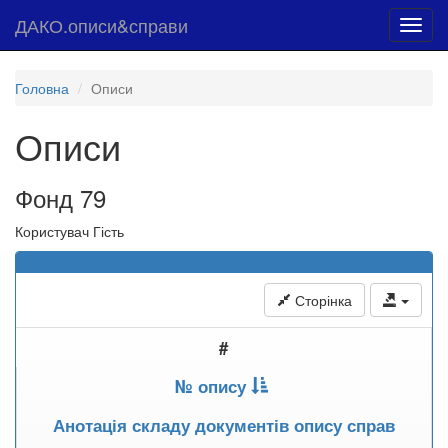
ДАКО.описи&справи
Toggl
navig
Головна
Описи
Описи
Фонд 79
Користувач Гість
Сторінка
#
№ опису
Анотація складу документів опису справ