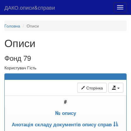
ДАКО.описи&справи
Toggl
navig
Головна
Описи
Описи
Фонд 79
Користувач Гість
Сторінка
#
№ опису
Анотація складу документів опису справ