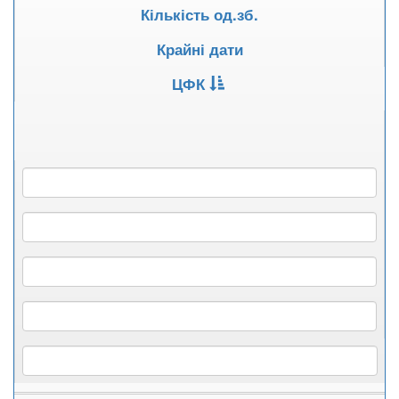
Кількість од.зб.
Крайні дати
ЦФК