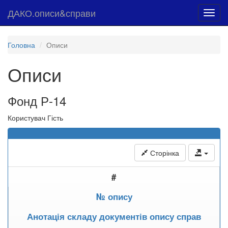
ДАКО.описи&справи
Toggl
navig
Головна
Описи
Описи
Фонд Р-14
Користувач Гість
Сторінка
#
№ опису
Анотація складу документів опису справ