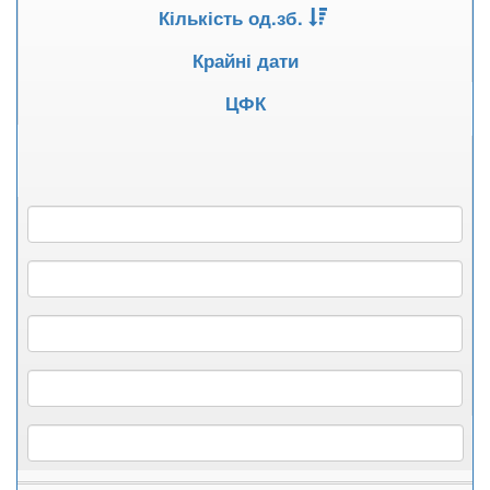
Кількість од.зб.
Крайні дати
ЦФК