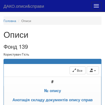
ДАКО.описи&справи
Toggl
navig
Головна
Описи
Описи
Фонд 139
Користувач Гість
Все
#
№ опису
Анотація складу документів опису справ