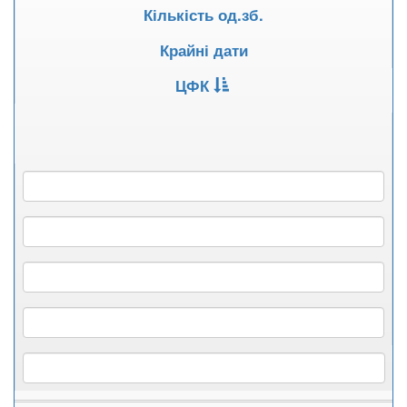
Кількість од.зб.
Крайні дати
ЦФК