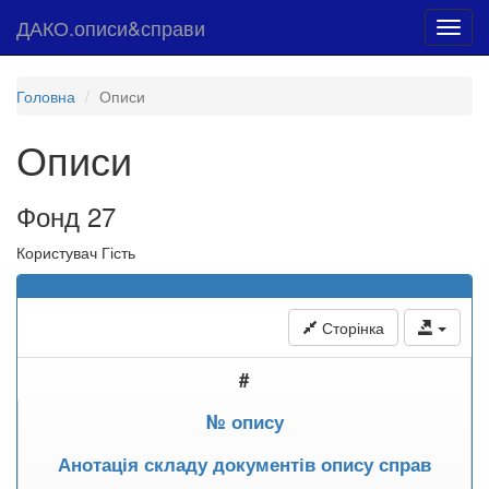
ДАКО.описи&справи
Toggl
navig
Головна
Описи
Описи
Фонд 27
Користувач Гість
Сторінка
#
№ опису
Анотація складу документів опису справ