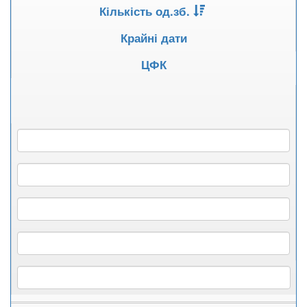
Кількість од.зб.
Крайні дати
ЦФК