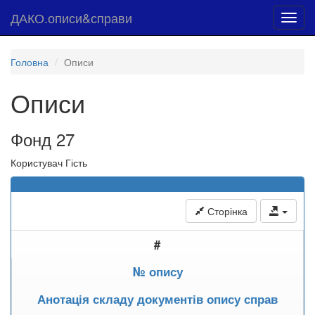
ДАКО.описи&справи
Toggl
navig
Головна
Описи
Описи
Фонд 27
Користувач Гість
Сторінка
#
№ опису
Анотація складу документів опису справ