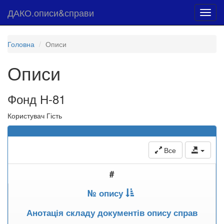
ДАКО.описи&справи
Toggl
navig
Головна
Описи
Описи
Фонд Н-81
Користувач Гість
Все
#
№ опису
Анотація складу документів опису справ