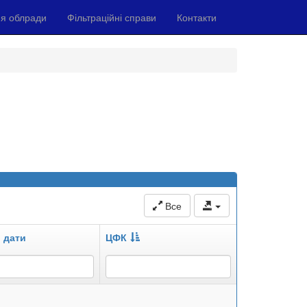
я облради
Фільтраційні справи
Контакти
Все
 дати
ЦФК