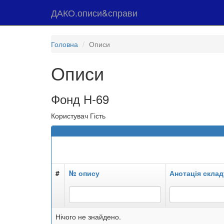
ДАКО.описи&справи
Головна
Описи
Описи
Фонд Н-69
Користувач Гість
#
№ опису
Анотація склад
Нічого не знайдено.