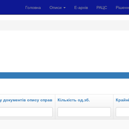
Головна
Описи
Е-архів
РАЦС
Рішенн
у документів опису справ
Кількість од.зб.
Крайні