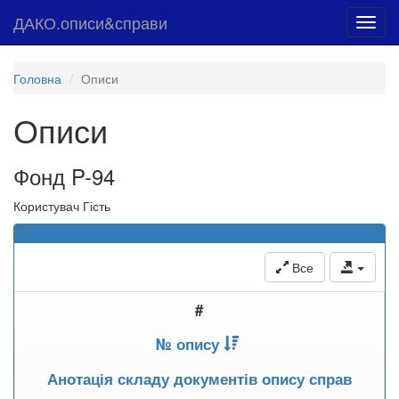
ДАКО.описи&справи
Toggl
navig
Головна
Описи
Описи
Фонд P-94
Користувач Гість
Все
#
№ опису
Анотація складу документів опису справ