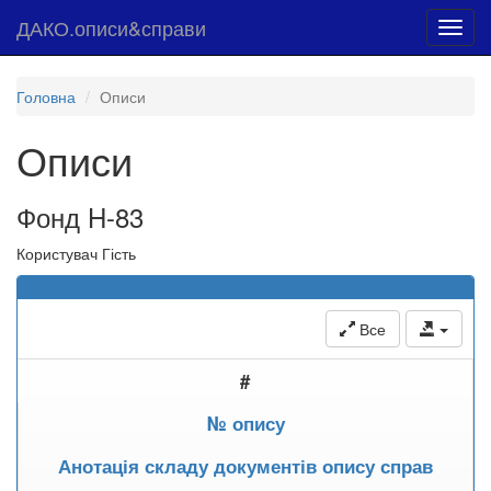
ДАКО.описи&справи
Toggl
navig
Головна
Описи
Описи
Фонд H-83
Користувач Гість
Все
#
№ опису
Анотація складу документів опису справ