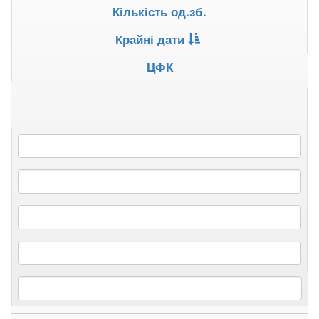
Кількість од.зб.
Крайні дати
ЦФК