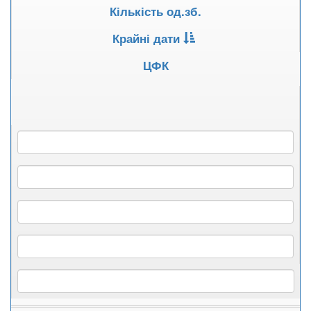
Кількість од.зб.
Крайні дати
ЦФК