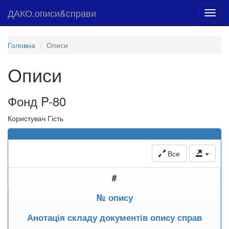
ДАКО.описи&справи
Toggl
navig
Головна
Описи
Описи
Фонд P-80
Користувач Гість
Все
#
№ опису
Анотація складу документів опису справ