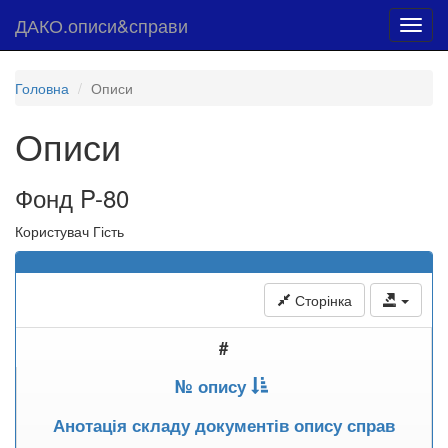
ДАКО.описи&справи
Toggl
navig
Головна
Описи
Описи
Фонд P-80
Користувач Гість
Сторінка
#
№ опису
Анотація складу документів опису справ