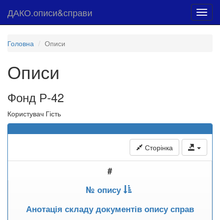
ДАКО.описи&справи
Toggl
navig
Головна
Описи
Описи
Фонд Р-42
Користувач Гість
Сторінка
#
№ опису
Анотація складу документів опису справ