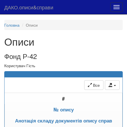
ДАКО.описи&справи
Toggl
navig
Головна
Описи
Описи
Фонд Р-42
Користувач Гість
Все
#
№ опису
Анотація складу документів опису справ