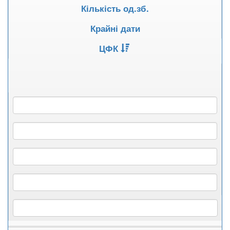
Кількість од.зб.
Крайні дати
ЦФК