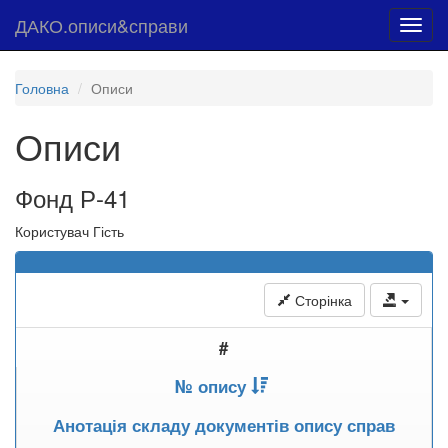
ДАКО.описи&справи
Toggl
navig
Головна
Описи
Описи
Фонд Р-41
Користувач Гість
Сторінка
#
№ опису
Анотація складу документів опису справ