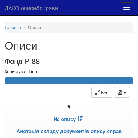
ДАКО.описи&справи
Toggl
navig
Головна
Описи
Описи
Фонд P-88
Користувач Гість
Все
#
№ опису
Анотація складу документів опису справ