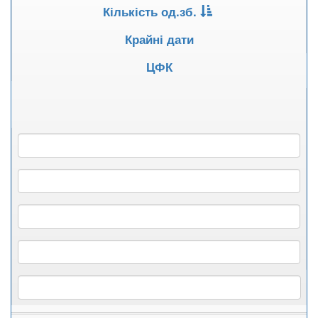
Кількість од.зб.
Крайні дати
ЦФК