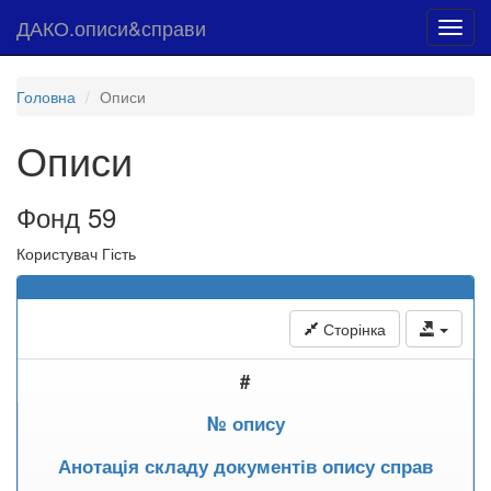
ДАКО.описи&справи
Toggl
navig
Головна
Описи
Описи
Фонд 59
Користувач Гість
Сторінка
#
№ опису
Анотація складу документів опису справ